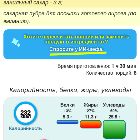
ванильный сахар - 3 г;
сахарная пудра для посыпки готового пирога (по
желанию).
Хотите пересчитать порции или заменить
продукт в ингредиентах?
Спросите у ИИ-шефа.
Время приготовления:
1 ч 30 мин
Количество порций:
8
Калорийность, белки, жиры, углеводы
Белки
Жиры
Углеводы
232
13%
27%
60%
ккал
5.3
г
11.3
г
25.8
г
Калорийность