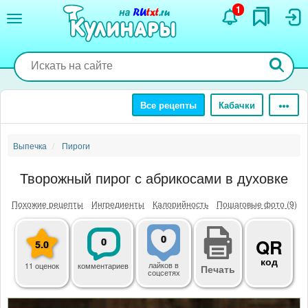
Перейти
1
к
основному
содержанию
Все рецепты
Кабачки
Выпечка
Пироги
Творожный пирог с абрикосами в духовке
Похожие рецепты
Ингредиенты
Калорийность
Пошаговые фото (9)
0
0
QR
5.0
код
лайков
в
11 оценок
комментариев
Печать
соцсетях