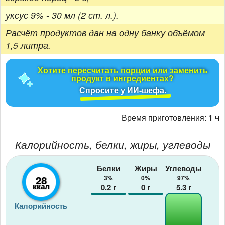
уксус 9% - 30 мл (2 ст. л.).
Расчёт продуктов дан на одну банку объёмом
1,5 литра.
Хотите пересчитать порции или заменить
продукт в ингредиентах?
Спросите у ИИ-шефа.
Время приготовления:
1 ч
Калорийность, белки, жиры, углеводы
Белки
Жиры
Углеводы
28
3%
0%
97%
ккал
0.2
г
0
г
5.3
г
Калорийность