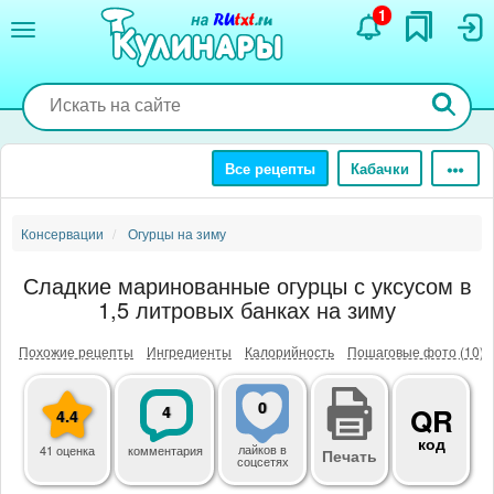
Перейти
1
к
основному
содержанию
Все рецепты
Кабачки
Консервации
Огурцы на зиму
Сладкие маринованные огурцы с уксусом в
1,5 литровых банках на зиму
Похожие рецепты
Ингредиенты
Калорийность
Пошаговые фото (10)
0
4
QR
4.4
код
лайков
в
41 оценка
комментария
Печать
соцсетях