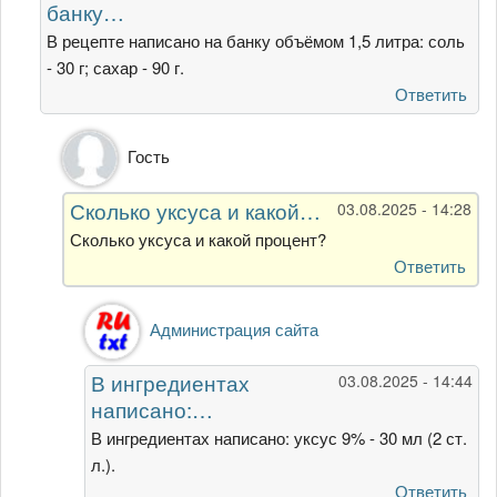
банку…
соли
и
В рецепте написано на банку объёмом 1,5 литра: соль
сахара
- 30 г; сахар - 90 г.
от
Ответить
Гость
Ответ
Гость
на
В
Сколько уксуса и какой…
03.08.2025 - 14:28
рецепте
написано
Сколько уксуса и какой процент?
на
Ответить
банку…
от
Ответ
Администрация сайта
Администрация
на
сайта
Сколько
В ингредиентах
03.08.2025 - 14:44
уксуса
написано:…
и
какой…
В ингредиентах написано: уксус 9% - 30 мл (2 ст.
от
л.).
Гость
Ответить