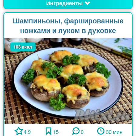
Ингредиенты
Шампиньоны, фаршированные
ножками и луком в духовке
103 ккал
4.9
15
0
30 мин