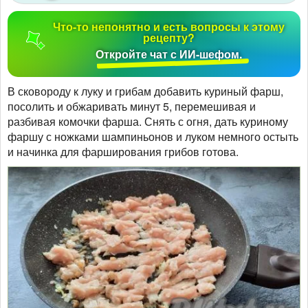
Что-то непонятно и есть вопросы к этому
рецепту?
Откройте чат с ИИ-шефом.
В сковороду к луку и грибам добавить куриный фарш,
посолить и обжаривать минут 5, перемешивая и
разбивая комочки фарша. Снять с огня, дать куриному
фаршу с ножками шампиньонов и луком немного остыть
и начинка для фарширования грибов готова.