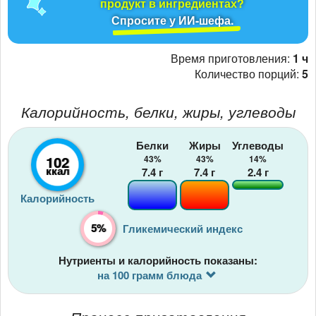
продукт в ингредиентах?
Спросите у ИИ-шефа.
Время приготовления:
1 ч
Количество порций:
5
Калорийность, белки, жиры, углеводы
Белки
Жиры
Углеводы
102
43%
43%
14%
ккал
7.4
г
7.4
г
2.4
г
Калорийность
5%
Гликемический индекс
Нутриенты и калорийность показаны:
на 100 грамм блюда