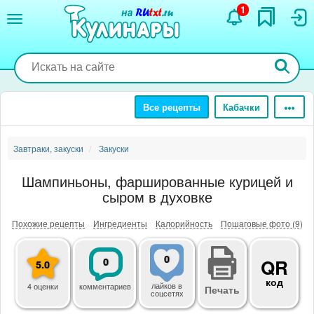
Перейти
1
к
основному
содержанию
Все рецепты
Кабачки
Завтраки, закуски
Закуски
Шампиньоны, фаршированные курицей и
сыром в духовке
Похожие рецепты
Ингредиенты
Калорийность
Пошаговые фото (9)
0
0
QR
5.0
код
лайков
в
4 оценки
комментариев
Печать
соцсетях