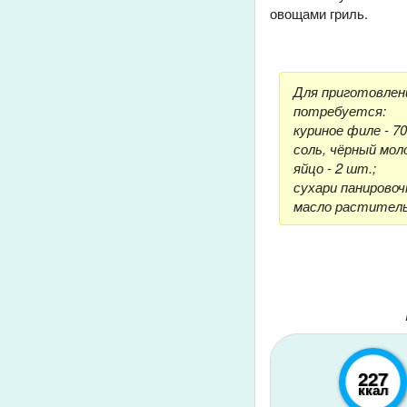
овощами гриль.
Для приготовлени
потребуется:
куриное филе - 70
соль, чёрный мол
яйцо - 2 шт.;
сухари панировоч
масло растительн
227
ккал