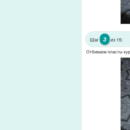
3
Шаг
из 15:
Отбиваем пласты кур