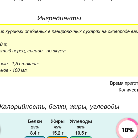
Ингредиенты
я куриных отбивных в панировочных сухарях на сковороде ва
0 г;
отый перец, специи - по вкусу;
ные - 1,5 стакана;
ое - 100 мл.
Время приго
Количес
Калорийность, белки, жиры, углеводы
Белки
Жиры
Углеводы
25%
45%
30%
18%
8.4
г
15.2
г
10.5
г