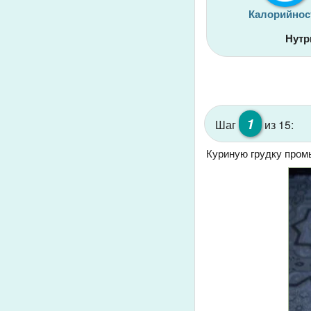
Калорийнос
Нутр
1
Шаг
из 15:
Куриную грудку пром