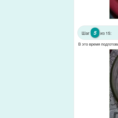
5
Шаг
из 15:
В это время подготов