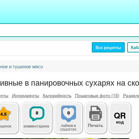
Все рецепты
Каб
ное и тушеное мясо
ивные в панировочных сухарях на ск
епты
Ингредиенты
Калорийность
Пошаговые фото (15)
Разделы
0
0
QR
4.5
код
Печать
лайков
в
оценок
комментариев
соцсетях