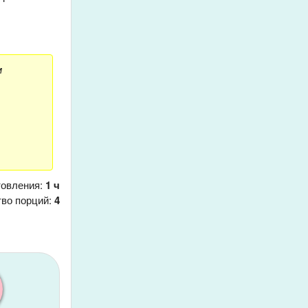
м
товления:
1 ч
тво порций:
4