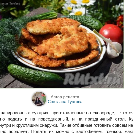
Автор рецепта
Светлана Гуагова
панировочных сухарях, приготовленные на сковороде, - это о
но подать и на повседневный, и на праздничный стол. К
утри и хрустящим снаружи. Такие отбивные готовить совсем не
чно порадует. Подать их можно с картофелем, гречкой, мак