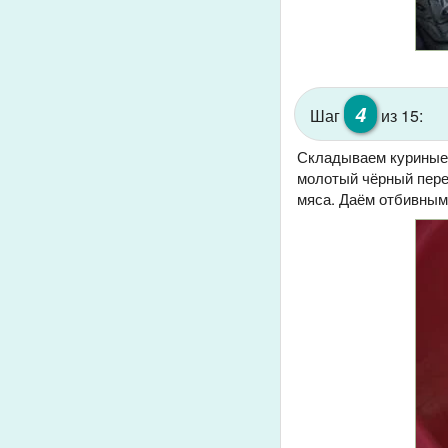
4
Шаг
из 15:
Складываем куриные 
молотый чёрный пере
мяса. Даём отбивным