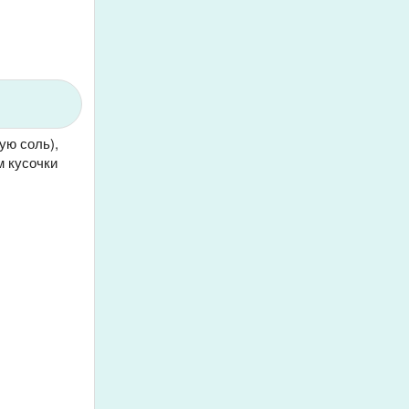
ую соль),
м кусочки