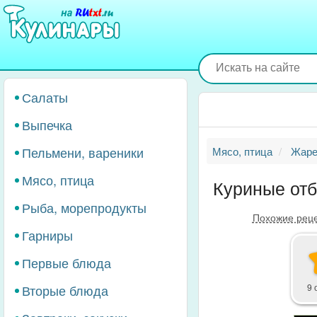
Перейти
к
основному
содержанию
Салаты
Выпечка
Пельмени, вареники
Мясо, птица
Жаре
Мясо, птица
Куриные отб
Рыба, морепродукты
Похожие рец
Гарниры
Первые блюда
Вторые блюда
9 