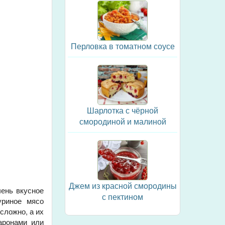
Перловка в томатном соусе
Шарлотка с чёрной
смородиной и малиной
Джем из красной смородины
чень вкусное
с пектином
уриное мясо
сложно, а их
аронами или