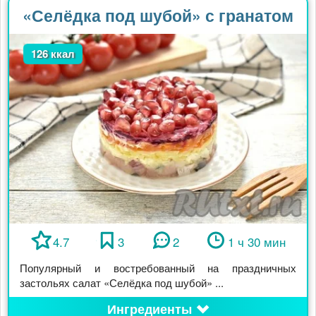
«Селёдка под шубой» с гранатом
126 ккал
4.7
3
2
1 ч 30 мин
Популярный и востребованный на праздничных
застольях салат «Селёдка под шубой» ...
Ингредиенты