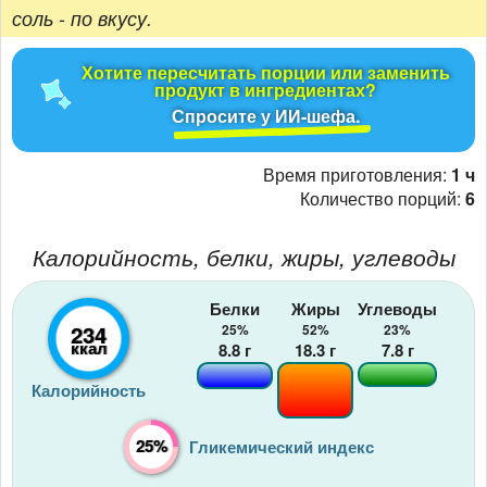
соль - по вкусу.
Хотите пересчитать порции или заменить
продукт в ингредиентах?
Спросите у ИИ-шефа.
Время приготовления:
1 ч
Количество порций:
6
Калорийность, белки, жиры, углеводы
Белки
Жиры
Углеводы
234
25%
52%
23%
ккал
8.8
г
18.3
г
7.8
г
Калорийность
25%
Гликемический индекс