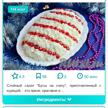
164 ккал
4.3
56
2
50 мин
Слоёный салат "Бусы на снегу", приготовленный с
курицей, - это яркое, красивое и ...
Ингредиенты