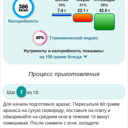
386
10%
31%
59%
ккал
7.4
г
22.1
г
42.9
г
Калорийность
45%
Гликемический индекс
Нутриенты и калорийность показаны:
на 100 грамм блюда
Процесс приготовления
1
Шаг
из 15:
Для начала подготовьте арахис. Пересыпьте 80 грамм
арахиса на сухую сковороду, поставьте на плиту и
обжаривайте на среднем огне в течение 10 минут,
помешивая. После снимите с огня, охладите.