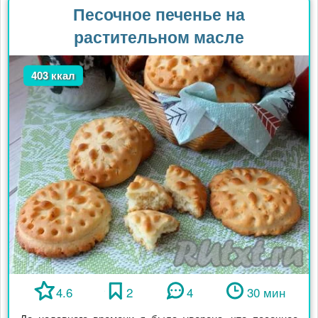
Песочное печенье на
растительном масле
403 ккал
4.6
2
4
30 мин