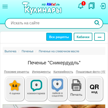
Перейти
1
к
основному
содержанию
Все рецепты
Кабачки
Выпечка
Печенье
Печенье на сливочном масле
Печенье "Сникердудль"
Похожие рецепты
Ингредиенты
Калорийность
Пошаговые фото (15)
0
0
QR
5.0
код
лайков
в
4 оценки
комментариев
Печать
соцсетях