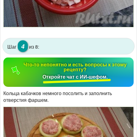
4
Шаг
из 8:
Что-то непонятно и есть вопросы к этому
рецепту?
Откройте чат с ИИ-шефом.
Кольца кабачков немного посолить и заполнить
отверстия фаршем.