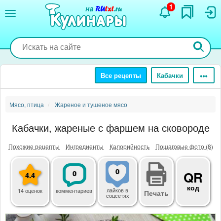
Перейти
1
к
основному
содержанию
Все рецепты
Кабачки
Мясо, птица
Жареное и тушеное мясо
Кабачки, жареные с фаршем на сковороде
Похожие рецепты
Ингредиенты
Калорийность
Пошаговые фото (8)
0
0
QR
4.4
код
лайков
в
14 оценок
комментариев
Печать
соцсетях