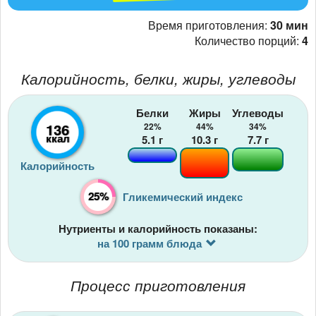
Время приготовления:
30 мин
Количество порций:
4
Калорийность, белки, жиры, углеводы
Белки
Жиры
Углеводы
136
22%
44%
34%
ккал
5.1
г
10.3
г
7.7
г
Калорийность
25%
Гликемический индекс
Нутриенты и калорийность показаны:
на 100 грамм блюда
Процесс приготовления