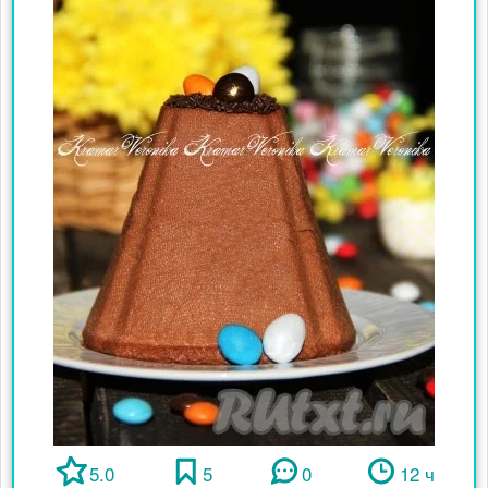
5.0
5
0
12 ч