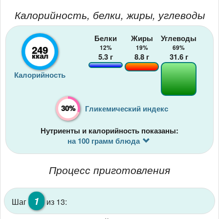
Калорийность, белки, жиры, углеводы
Белки
Жиры
Углеводы
249
12%
19%
69%
ккал
5.3
г
8.8
г
31.6
г
Калорийность
30%
Гликемический индекс
Нутриенты и калорийность показаны:
на 100 грамм блюда
Процесс приготовления
1
Шаг
из 13: