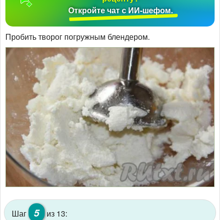
Откройте чат с ИИ-шефом.
Пробить творог погружным блендером.
5
Шаг
из 13: