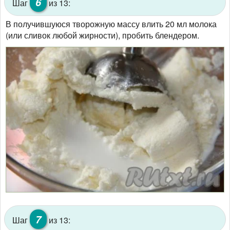
6
Шаг
из 13:
В получившуюся творожную массу влить 20 мл молока
(или сливок любой жирности), пробить блендером.
7
Шаг
из 13: