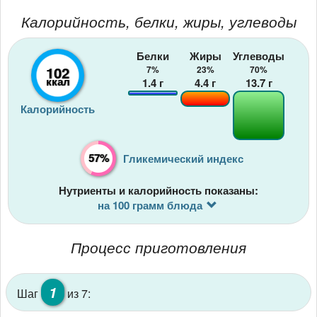
Калорийность, белки, жиры, углеводы
Белки
Жиры
Углеводы
102
7%
23%
70%
ккал
1.4
г
4.4
г
13.7
г
Калорийность
57%
Гликемический индекс
Нутриенты и калорийность показаны:
на 100 грамм блюда
Процесс приготовления
1
Шаг
из 7: