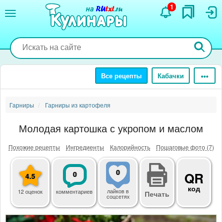
Перейти
1
к
основному
содержанию
Все рецепты
Кабачки
Гарниры
Гарниры из картофеля
Молодая картошка с укропом и маслом
Похожие рецепты
Ингредиенты
Калорийность
Пошаговые фото (7)
0
0
QR
4.5
код
лайков
в
12 оценок
комментариев
Печать
соцсетях