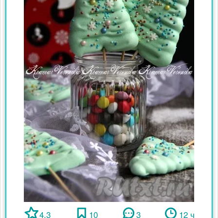
4.3
10
3
12 ч