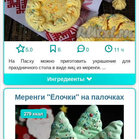
5.0
6
0
11 ч
На Пасху можно приготовить украшение для
праздничного стола в виде яиц из меренги. ...
Ингредиенты
Меренги "Ёлочки" на палочках
279 ккал