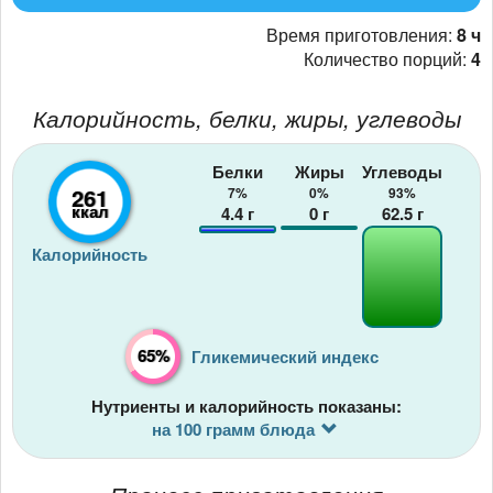
Время приготовления:
8 ч
Количество порций:
4
Калорийность, белки, жиры, углеводы
Белки
Жиры
Углеводы
261
7%
0%
93%
ккал
4.4
г
0
г
62.5
г
Калорийность
65%
Гликемический индекс
Нутриенты и калорийность показаны:
на 100 грамм блюда