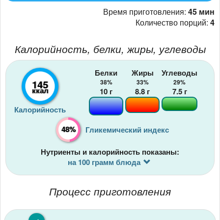
Время приготовления:
45 мин
Количество порций:
4
Калорийность, белки, жиры, углеводы
Белки
Жиры
Углеводы
145
38%
33%
29%
ккал
10
г
8.8
г
7.5
г
Калорийность
48%
Гликемический индекс
Нутриенты и калорийность показаны:
на 100 грамм блюда
Процесс приготовления