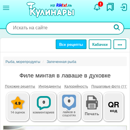
Перейти
1
к
основному
содержанию
Все рецепты
Кабачки
Рыба, морепродукты
Запеченная рыба
Филе минтая в лаваше в духовке
Похожие рецепты
Ингредиенты
Калорийность
Пошаговые фото (11)
0
0
QR
4.9
код
лайков
в
14 оценок
комментариев
Печать
соцсетях