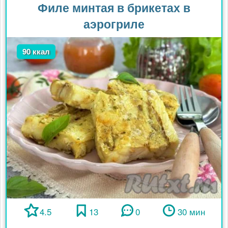
Филе минтая в брикетах в
аэрогриле
90 ккал
4.5
13
0
30 мин