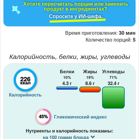
Хотите пересчитать порции или заменить
продукт в ингредиентах?
Спросите у ИИ-шефа.
Время приготовления:
30 мин
Количество порций:
5
Калорийность, белки, жиры, углеводы
Белки
Жиры
Углеводы
226
10%
19%
71%
ккал
4.3
г
8.6
г
32.4
г
Калорийность
45%
Гликемический индекс
Нутриенты и калорийность показаны:
на 100 грамм блюда