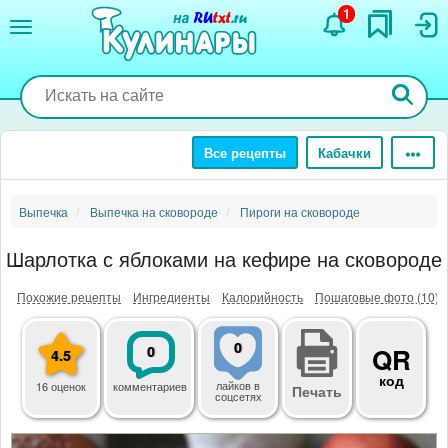
Перейти
1
к
основному
содержанию
Все рецепты
Кабачки
Выпечка
Выпечка на сковороде
Пироги на сковороде
Шарлотка с яблоками на кефире на сковороде
Похожие рецепты
Ингредиенты
Калорийность
Пошаговые фото (10)
0
0
QR
4.5
код
лайков
в
16 оценок
комментариев
Печать
соцсетях