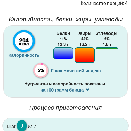
Количество порций:
4
Калорийность, белки, жиры, углеводы
Белки
Жиры
Углеводы
204
41%
53%
6%
ккал
12.3
г
16.2
г
1.8
г
Калорийность
5%
Гликемический индекс
Нутриенты и калорийность показаны:
на 100 грамм блюда
Процесс приготовления
1
Шаг
из 7: