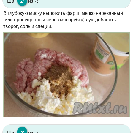
2
Шаг
из 7:
В глубокую миску выложить фарш, мелко нарезанный
(или пропущенный через мясорубку) лук, добавить
творог, соль и специи.
3
Шаг
из 7: