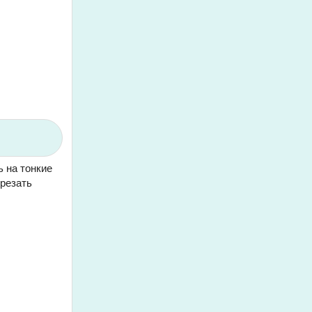
ь на тонкие
зрезать