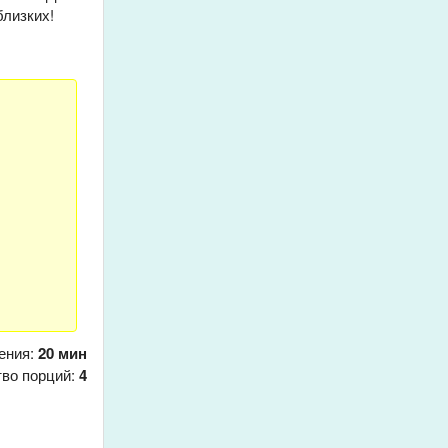
близких!
ения:
20 мин
тво порций:
4