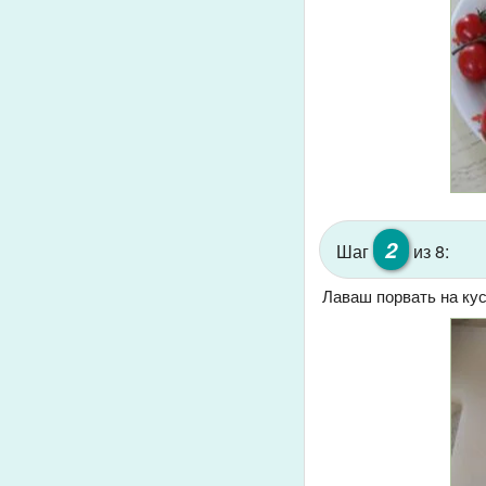
2
Шаг
из 8:
Лаваш порвать на кус