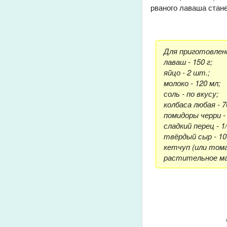
рваного лаваша стан
Для приготовлени
лаваш - 150 г;
яйцо - 2 шт.;
молоко - 120 мл;
соль - по вкусу;
колбаса любая - 7
помидоры черри - 
сладкий перец - 1
твёрдый сыр - 100
кетчуп (или томат
растительное мас