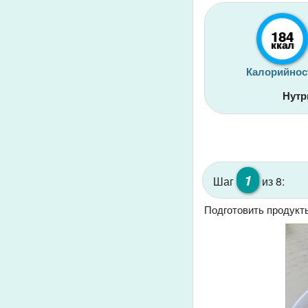
184
ккал
Калорийнос
Нутр
1
Шаг
из 8:
Подготовить продукт