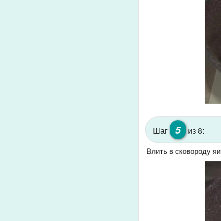
5
Шаг
из 8:
Влить в сковороду я