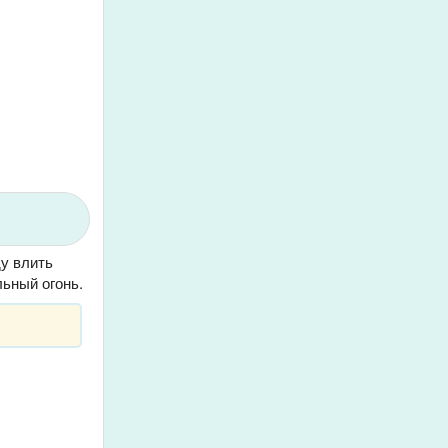
ду влить
ьный огонь.