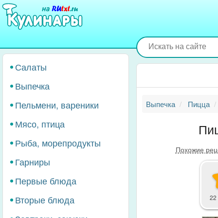
Перейти
к
основному
содержанию
Салаты
Выпечка
Пельмени, вареники
Выпечка
Пицца
Мясо, птица
Пиц
Рыба, морепродукты
Похожие рец
Гарниры
Первые блюда
Вторые блюда
22