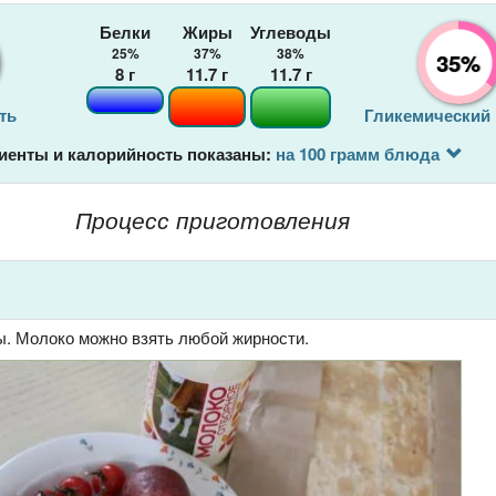
Белки
Жиры
Углеводы
25%
37%
38%
35%
8
г
11.7
г
11.7
г
ть
Гликемический
иенты и калорийность показаны:
на 100 грамм блюда
Процесс приготовления
ы. Молоко можно взять любой жирности.