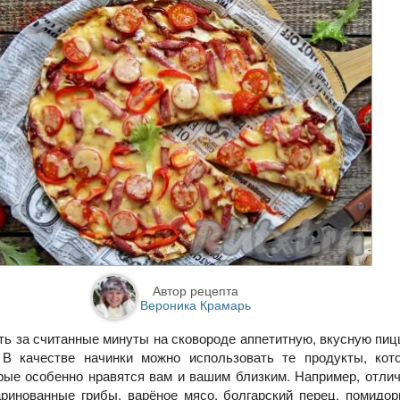
Автор рецепта
Вероника Крамарь
ть за считанные минуты на сковороде аппетитную, вкусную пиц
 В качестве начинки можно использовать те продукты, кот
рые особенно нравятся вам и вашим близким. Например, отли
аринованные грибы, варёное мясо, болгарский перец, помидо