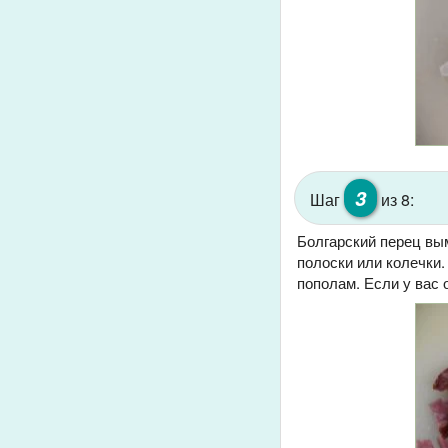
3
Шаг
из 8:
Болгарский перец вым
полоски или колечки
пополам. Если у вас 