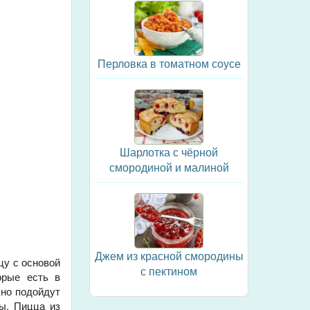
Перловка в томатном соусе
Шарлотка с чёрной
смородиной и малиной
Джем из красной смородины
цу с основой
с пектином
орые есть в
чно подойдут
ры. Пицца из