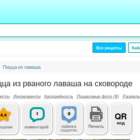
Все рецепты
Каб
Пицца из лаваша
ца из рваного лаваша на сковороде
епты
Ингредиенты
Калорийность
Пошаговые фото (8)
Разделы
1
0
QR
4.4
код
Печать
лайков
в
 оценки
комментарий
соцсетях