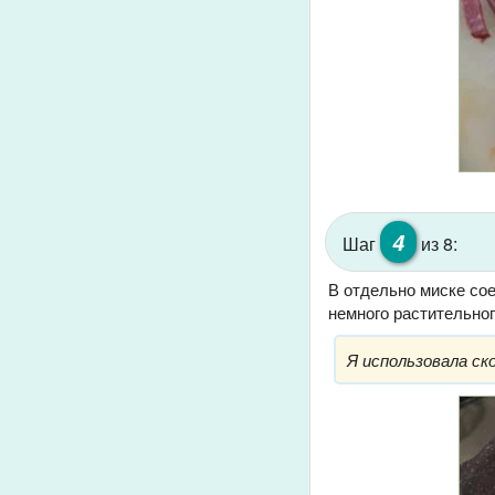
4
Шаг
из 8:
В отдельно миске сое
немного растительно
Я использовала с