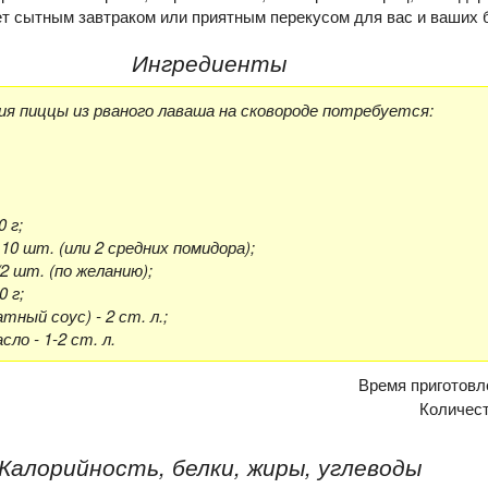
ет сытным завтраком или приятным перекусом для вас и ваших 
Ингредиенты
я пиццы из рваного лаваша на сковороде потребуется:
0 г;
10 шт. (или 2 средних помидора);
/2 шт. (по желанию);
 г;
ный соус) - 2 ст. л.;
ло - 1-2 ст. л.
Время приготовл
Количес
Калорийность, белки, жиры, углеводы