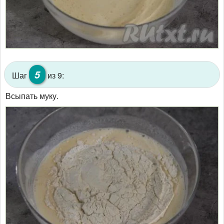
5
Шаг
из 9:
Всыпать муку.