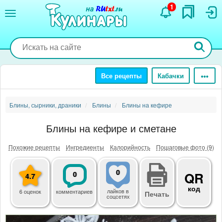
Перейти
1
к
основному
содержанию
Все рецепты
Кабачки
Блины, сырники, драники
Блины
Блины на кефире
Блины на кефире и сметане
Похожие рецепты
Ингредиенты
Калорийность
Пошаговые фото (9)
0
0
QR
4.7
код
лайков
в
6 оценок
комментариев
Печать
соцсетях