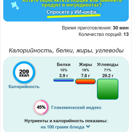
продукт в ингредиентах?
Спросите у ИИ-шефа.
Время приготовления:
30 мин
Количество порций:
13
Калорийность, белки, жиры, углеводы
Белки
Жиры
Углеводы
209
10%
19%
71%
ккал
3.9
г
7.8
г
29.2
г
Калорийность
45%
Гликемический индекс
Нутриенты и калорийность показаны:
на 100 грамм блюда