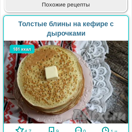
Похожие рецепты
Толстые блины на кефире с
дырочками
181 ккал
4.7
9
0
1 ч