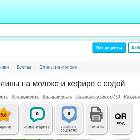
Все рецепты
Каб
ники
Блины
Блины на молоке
лины на молоке и кефире с содой
епты
Ингредиенты
Калорийность
Пошаговые фото (10)
Разделы
0
0
QR
5.0
код
Печать
лайков
в
оценки
комментариев
соцсетях