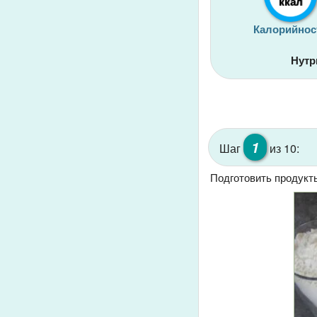
ккал
Калорийнос
Нутр
1
Шаг
из 10:
Подготовить продукт