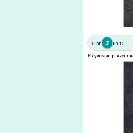
3
Шаг
из 10:
К сухим ингредиента