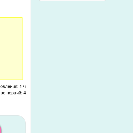
товления:
1 ч
тво порций:
4