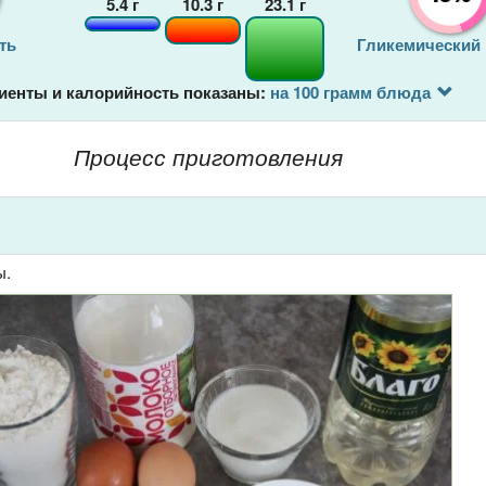
5.4
г
10.3
г
23.1
г
ть
Гликемический
иенты и калорийность показаны:
на 100 грамм блюда
Процесс приготовления
ы.