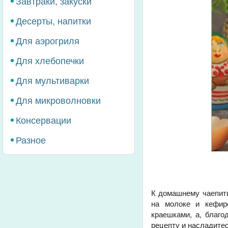
Завтраки, закуски
Десерты, напитки
Для аэрогриля
Для хлебопечки
Для мультиварки
Для микроволновки
Консервации
Разное
К домашнему чаепити
на молоке и кефир
краешками, а, благо
рецепту и насладите