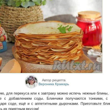
Автор рецепта
Вероника Крамарь
ю, для перекуса или к завтраку можно испечь нежные блины
е с добавлением соды. Блинчики получаются тонкими, с
даря соде, ещё и с аппетитными дырочками. Приготовьте бл
сь их приятным вкусом!