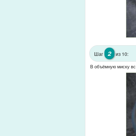
2
Шаг
из 10:
В объёмную миску всы