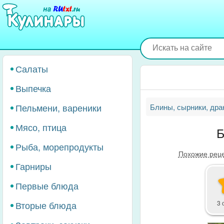
Перейти
к
основному
содержанию
Салаты
Выпечка
Пельмени, вареники
Блины, сырники, дра
Мясо, птица
Б
Рыба, морепродукты
Похожие рец
Гарниры
Первые блюда
Вторые блюда
3 