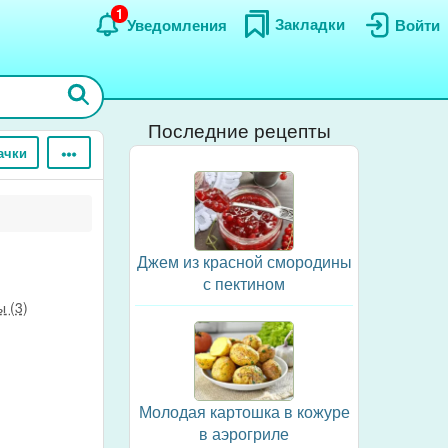
1
Закладки
Уведомления
Войти
Последние рецепты
ачки
Джем из красной смородины
с пектином
 (3)
Молодая картошка в кожуре
в аэрогриле