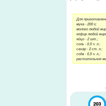
Для приготовлени
мука - 200 г;
молоко любой жир
кефир любой жирн
яйцо - 2 шт.;
соль - 0,5 ч. л.;
сахар - 2 ст. л.;
сода - 0,5 ч. л.;
растительное мас
203