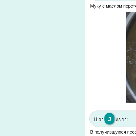
Муку с маслом перет
3
Шаг
из 11:
В получившуюся песо