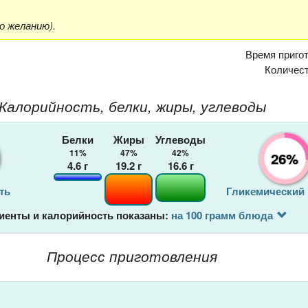
по желанию).
Время приго
Количес
Калорийность, белки, жиры, углеводы
Белки
Жиры
Углеводы
11%
47%
42%
26%
4.6
г
19.2
г
16.6
г
ть
Гликемический
иенты и калорийность показаны:
на 100 грамм блюда
Процесс приготовления