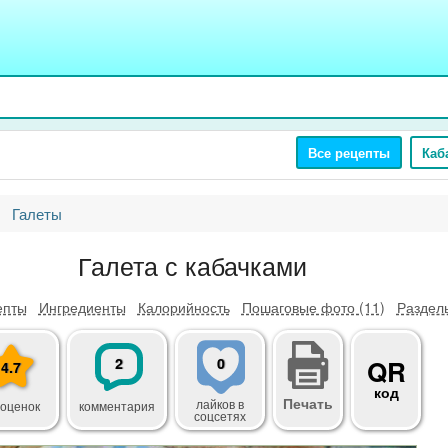
Все рецепты
Каб
Галеты
Галета с кабачками
епты
Ингредиенты
Калорийность
Пошаговые фото (11)
Разделы
2
0
QR
4.7
код
Печать
лайков
в
 оценок
комментария
соцсетях