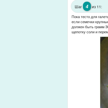
4
Шаг
из 11:
Пока тесто для галет
если семечки крупные
должен быть грамм 30
щепотку соли и перем