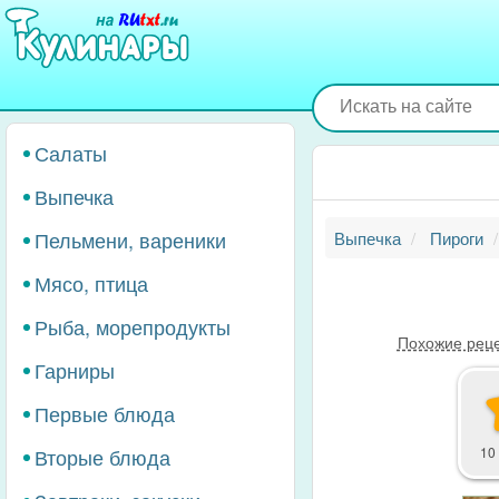
Перейти
к
основному
содержанию
Салаты
Выпечка
Пельмени, вареники
Выпечка
Пироги
Мясо, птица
Рыба, морепродукты
Похожие рец
Гарниры
Первые блюда
Вторые блюда
10