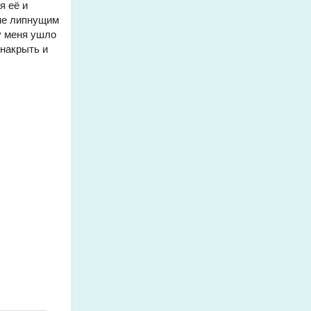
я её и
 не липнущим
у меня ушло
 накрыть и