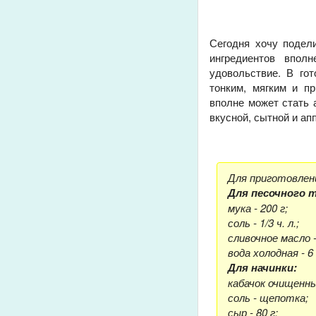
Сегодня хочу подел
ингредиентов впол
удовольствие. В го
тонким, мягким и п
вполне может стать 
вкусной, сытной и ап
Для приготовлен
Для песочного 
мука - 200 г;
соль - 1/3 ч. л.;
сливочное масло -
вода холодная - 6 
Для начинки:
кабачок очищенный
соль - щепотка;
сыр - 80 г;