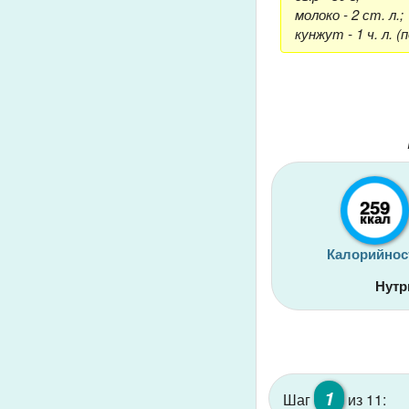
молоко - 2 ст. л.;
кунжут - 1 ч. л. (
259
ккал
Калорийнос
Нутр
1
Шаг
из 11: