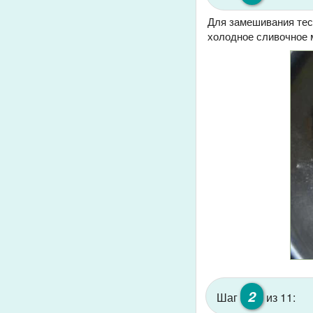
Для замешивания тест
холодное сливочное м
2
Шаг
из 11: