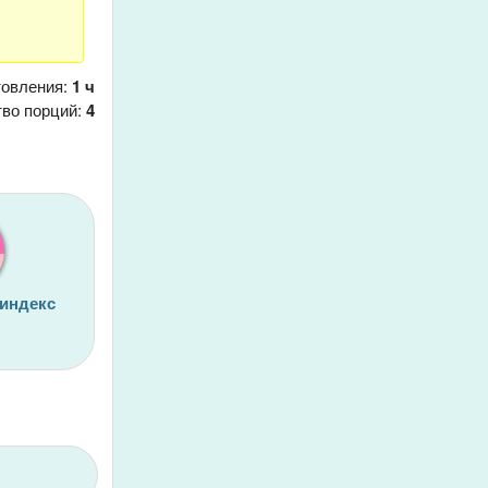
товления:
1 ч
тво порций:
4
 индекс