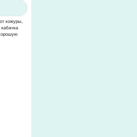
 от кожуры,
 кабачка
 хорошую