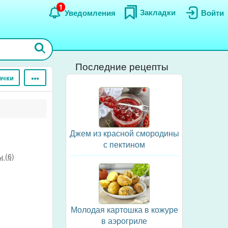
1
Закладки
Уведомления
Войти
Последние рецепты
ачки
Джем из красной смородины
с пектином
 (6)
Молодая картошка в кожуре
в аэрогриле