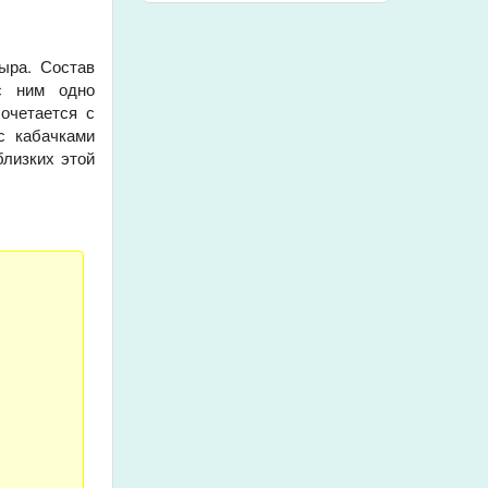
ыра. Состав
 с ним одно
очетается с
с кабачками
близких этой