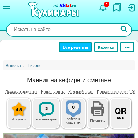
Перейти
1
к
основному
содержанию
Все рецепты
Кабачки
Выпечка
Пироги
Манник на кефире и сметане
Похожие рецепты
Ингредиенты
Калорийность
Пошаговые фото (10)
0
3
QR
4.5
код
лайков
в
4 оценки
комментария
Печать
соцсетях