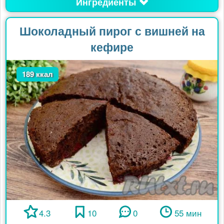
Ингредиенты
Шоколадный пирог с вишней на
кефире
189 ккал
4.3
10
0
55 мин