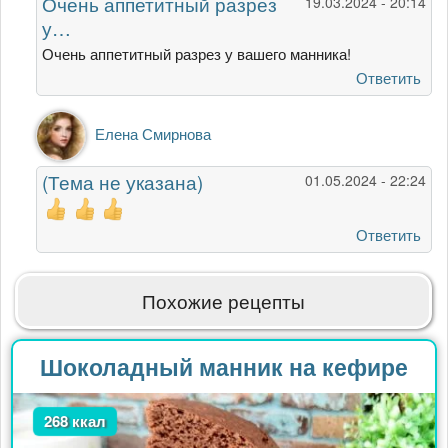
Очень аппетитный разрез
19.03.2024 - 20:14
вкусный
у…
манник
вышел…
Очень аппетитный разрез у вашего манника!
от
Ответить
Гость
Ответ
Елена Смирнова
на
Очень
(Тема не указана)
01.05.2024 - 22:24
вкусный
манник
вышел…
Ответить
от
Гость
Похожие рецепты
Шоколадный манник на кефире
268 ккал