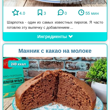
4.0
3
0
55 мин
Шарлотка - один из самых известных пирогов. Я часто
готовлю эту выпечку с добавлением ...
Ингредиенты
Манник с какао на молоке
249 ккал