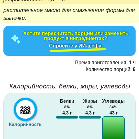
растительное масло для смазывания формы для
выпечки.
Хотите пересчитать порции или заменить
продукт в ингредиентах?
Спросите у ИИ-шефа.
Время приготовления:
1 ч
Количество порций:
8
Калорийность, белки, жиры, углеводы
Белки
Жиры
Углеводы
238
8%
8%
84%
ккал
4.3
г
4.3
г
43
г
Калорийность