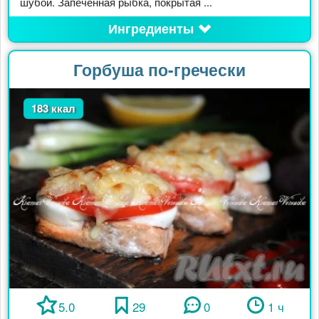
шубой. Запечённая рыбка, покрытая ...
Ингредиенты
Горбуша по-гречески
183 ккал
5.0
29
0
1 ч