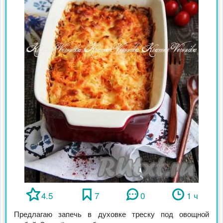
4.5
7
0
1 ч
Предлагаю запечь в духовке треску под овощной