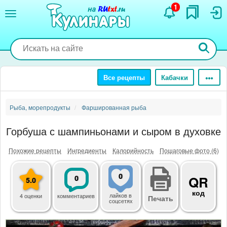
Перейти
1
к
основному
содержанию
Все рецепты
Кабачки
Рыба, морепродукты
Фаршированная рыба
Горбуша с шампиньонами и сыром в духовке
Похожие рецепты
Ингредиенты
Калорийность
Пошаговые фото (6)
0
0
QR
5.0
код
лайков
в
4 оценки
комментариев
Печать
соцсетях