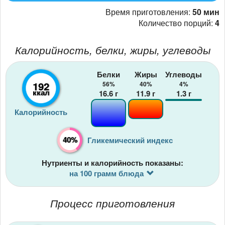
Время приготовления:
50 мин
Количество порций:
4
Калорийность, белки, жиры, углеводы
Белки
Жиры
Углеводы
192
56%
40%
4%
ккал
16.6
г
11.9
г
1.3
г
Калорийность
40%
Гликемический индекс
Нутриенты и калорийность показаны:
на 100 грамм блюда
Процесс приготовления