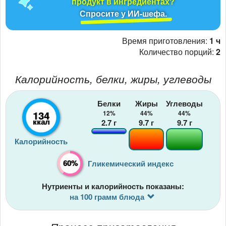
продукт в ингредиентах?
Спросите у ИИ-шефа.
Время приготовления:
1 ч
Количество порций:
2
Калорийность, белки, жиры, углеводы
Белки
Жиры
Углеводы
134
12%
44%
44%
ккал
2.7
г
9.7
г
9.7
г
Калорийность
60%
Гликемический индекс
Нутриенты и калорийность показаны:
на 100 грамм блюда