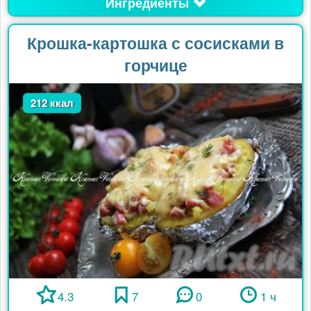
Ингредиенты
Крошка-картошка с сосисками в
горчице
212 ккал
4.3
7
0
1 ч