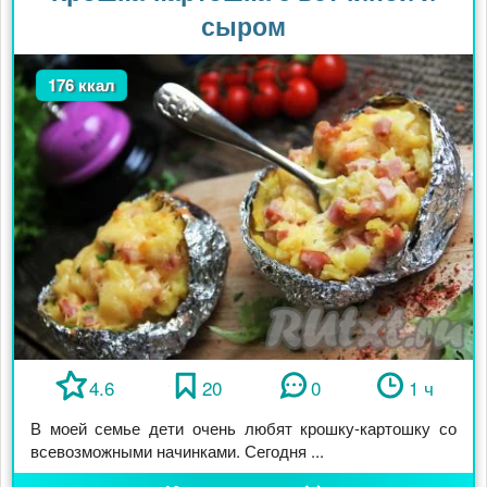
сыром
176 ккал
4.6
20
0
1 ч
В моей семье дети очень любят крошку-картошку со
всевозможными начинками. Сегодня ...