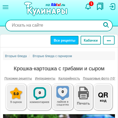
Перейти
1
к
основному
содержанию
Все рецепты
Кабачки
Вторые блюда
Вторые блюда с гарниром
Крошка-картошка с грибами и сыром
Похожие рецепты
Ингредиенты
Калорийность
Пошаговые фото (10)
0
0
QR
5.0
код
лайков
в
9 оценок
комментариев
Печать
соцсетях