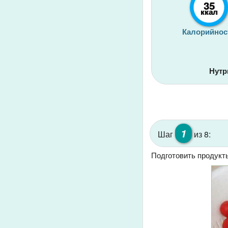
35
ккал
Калорийнос
Нутр
1
Шаг
из 8:
Подготовить продукт