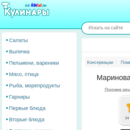
Перейти
к
основному
содержанию
Салаты
Выпечка
Пельмени, вареники
Консервации
Пом
Мясо, птица
Маринова
Рыба, морепродукты
Похожие рец
Гарниры
Первые блюда
Вторые блюда
34