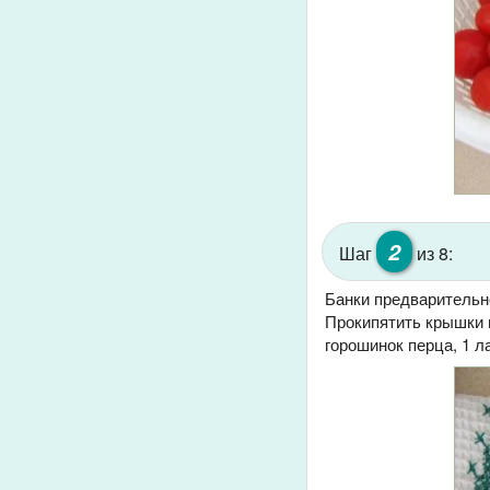
2
Шаг
из 8:
Банки предварительн
Прокипятить крышки в
горошинок перца, 1 л