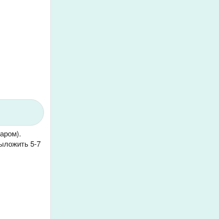
аром).
выложить 5-7