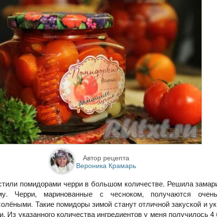
Автор рецепта
Вероника Крамарь
остили помидорами черри в большом количестве. Решила замар
му. Черри, маринованные с чесноком, получаются очен
олёными. Такие помидоры зимой станут отличной закуской и ук
ки. Из указанного количества ингредиентов у меня получилось 4 