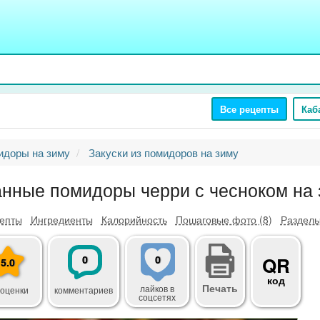
Все рецепты
Каб
идоры на зиму
Закуски из помидоров на зиму
нные помидоры черри с чесноком на 
епты
Ингредиенты
Калорийность
Пошаговые фото (8)
Разделы
0
0
QR
5.0
код
Печать
лайков
в
 оценки
комментариев
соцсетях