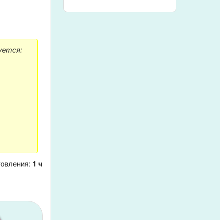
уется:
товления:
1 ч