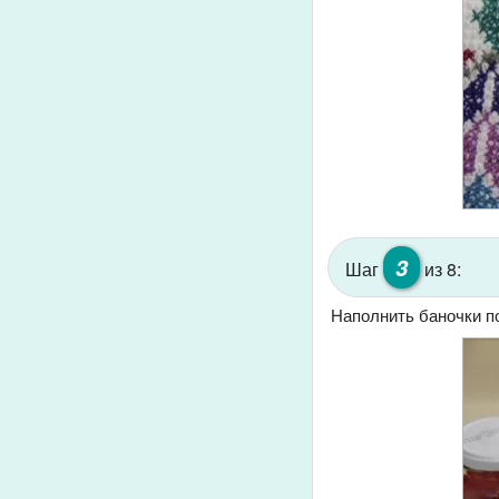
3
Шаг
из 8:
Наполнить баночки п