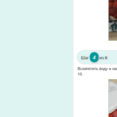
4
Шаг
из 8:
Вскипятить воду и за
10.