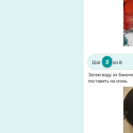
5
Шаг
из 8:
Затем воду из баноче
поставить на огонь.