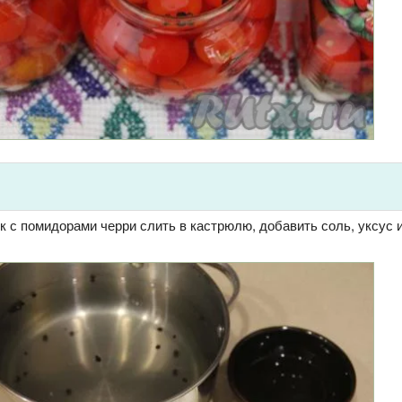
к с помидорами черри слить в кастрюлю, добавить соль, уксус и