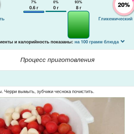
7%
0%
93%
20%
0.6
г
0
г
8
г
ть
Гликемический
иенты и калорийность показаны:
на 100 грамм блюда
Процесс приготовления
ы. Черри вымыть, зубчики чеснока почистить.