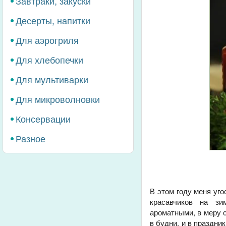
Завтраки, закуски
Десерты, напитки
Для аэрогриля
Для хлебопечки
Для мультиварки
Для микроволновки
Консервации
Разное
В этом году меня уг
красавчиков на зи
ароматными, в меру с
в будни, и в праздни