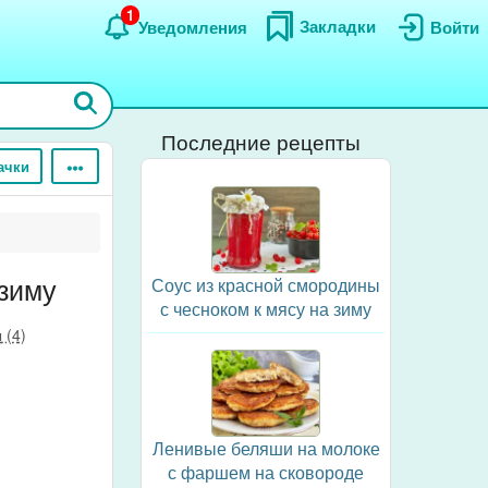
1
Закладки
Уведомления
Войти
Последние рецепты
ачки
зиму
Соус из красной смородины
с чесноком к мясу на зиму
 (4)
Ленивые беляши на молоке
с фаршем на сковороде