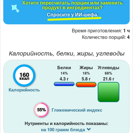
Хотите пересчитать порции или заменить
продукт в ингредиентах?
Спросите у ИИ-шефа.
Время приготовления:
1 ч
Количество порций:
4
Калорийность, белки, жиры, углеводы
Белки
Жиры
Углеводы
160
14%
18%
68%
ккал
4.3
г
5.8
г
21.6
г
Калорийность
55%
Гликемический индекс
Нутриенты и калорийность показаны:
на 100 грамм блюда