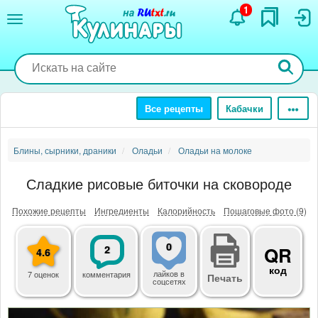
Перейти
1
к
основному
содержанию
Все рецепты
Кабачки
Блины, сырники, драники
Оладьи
Оладьи на молоке
Сладкие рисовые биточки на сковороде
Похожие рецепты
Ингредиенты
Калорийность
Пошаговые фото (9)
0
2
QR
4.6
код
лайков
в
7 оценок
комментария
Печать
соцсетях