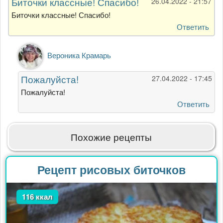
Биточки классные! Спасибо!
26.04.2022 - 21:57
Биточки классные! Спасибо!
Ответить
Ответ
Вероника Крамарь
на
Биточки
Пожалуйста!
27.04.2022 - 17:45
классные!
Спасибо!
Пожалуйста!
от
Ответить
Катя
Похожие рецепты
Рецепт рисовых биточков
116 ккал