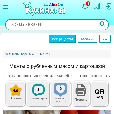
Перейти
1
к
основному
содержанию
Все рецепты
Кабачки
Пельмени, вареники
Манты
Манты с рубленным мясом и картошкой
Похожие рецепты
Ингредиенты
Калорийность
Пошаговые фото (17)
0
3
QR
4.0
код
лайков
в
19 оценок
комментария
Печать
соцсетях