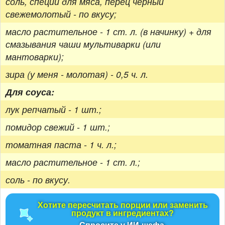
соль, специи для мяса, перец чёрный
свежемолотый - по вкусу;
масло растительное - 1 ст. л. (в начинку) + для
смазывания чаши мультиварки (или
мантоварки);
зира (у меня - молотая) - 0,5 ч. л.
Для соуса:
лук репчатый - 1 шт.;
помидор свежий - 1 шт.;
томатная паста - 1 ч. л.;
масло растительное - 1 ст. л.;
соль - по вкусу.
Хотите пересчитать порции или заменить
продукт в ингредиентах?
Спросите у ИИ-шефа.