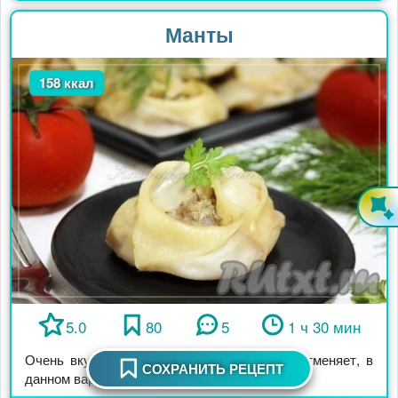
Манты
158 ккал
5.0
80
5
1 ч 30 мин
Очень вкусные манты (классику никто не отменяет, в
СОХРАНИТЬ РЕЦЕПТ
данном варианте в фарш добавила ...