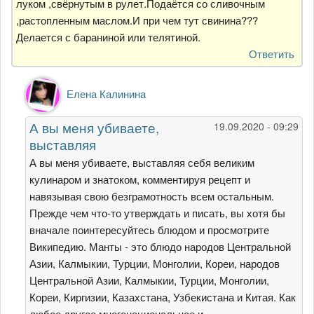
луком ,свёрнутым в рулет.Подаётся со сливочным
,растопленным маслом.И при чем тут свинина???
Делается с бараниной или телятиной.
Ответить
Ответ
Елена Калинина
на
Вы
А вы меня убиваете,
19.09.2020 - 09:29
меня
выставляя
убиваете,манты-
это
А вы меня убиваете, выставляя себя великим
от
кулинаром и знатоком, комментируя рецепт и
Альфия
навязывая свою безграмотность всем остальным.
Прежде чем что-то утверждать и писать, вы хотя бы
вначале поинтересуйтесь блюдом и просмотрите
Википедию. Манты - это блюдо народов Центральной
Азии, Калмыкии, Турции, Монголии, Кореи, народов
Центральной Азии, Калмыкии, Турции, Монголии,
Кореи, Киргизии, Казахстана, Узбекистана и Китая. Как
любое другое многонациональное и