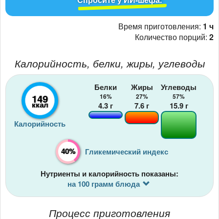
Время приготовления:
1 ч
Количество порций:
2
Калорийность, белки, жиры, углеводы
Белки
Жиры
Углеводы
149
16%
27%
57%
ккал
4.3
г
7.6
г
15.9
г
Калорийность
40%
Гликемический индекс
Нутриенты и калорийность показаны:
на 100 грамм блюда
Процесс приготовления