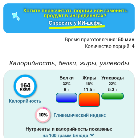
Хотите пересчитать порции или заменить
продукт в ингредиентах?
Спросите у ИИ-шефа.
Время приготовления:
50 мин
Количество порций:
4
Калорийность, белки, жиры, углеводы
Белки
Жиры
Углеводы
164
32%
46%
22%
ккал
8
г
11.5
г
5.3
г
Калорийность
10%
Гликемический индекс
Нутриенты и калорийность показаны:
на 100 грамм блюда