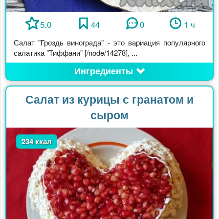
5.0
44
0
1 ч
Салат "Гроздь винограда" - это вариация популярного
салатика "Тиффани" [/node/14278], ...
Ингредиенты
Салат из курицы с гранатом и
сыром
234 ккал