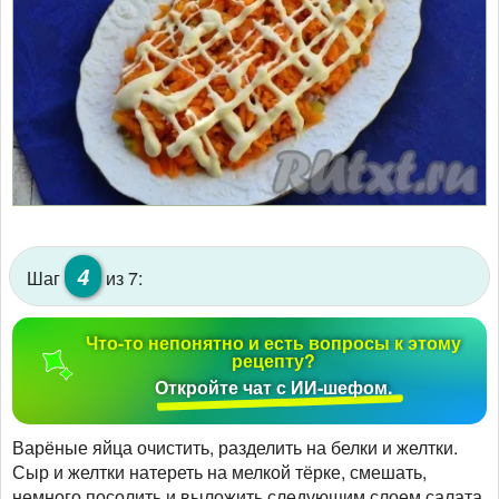
4
Шаг
из 7:
Что-то непонятно и есть вопросы к этому
рецепту?
Откройте чат с ИИ-шефом.
Варёные яйца очистить, разделить на белки и желтки.
Сыр и желтки натереть на мелкой тёрке, смешать,
немного посолить и выложить следующим слоем салата,