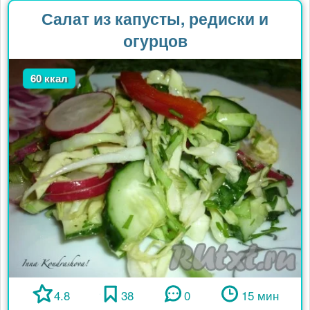
Салат из капусты, редиски и
огурцов
60 ккал
4.8
38
0
15 мин