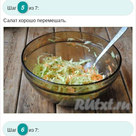
5
Шаг
из 7:
Салат хорошо перемешать.
6
Шаг
из 7: