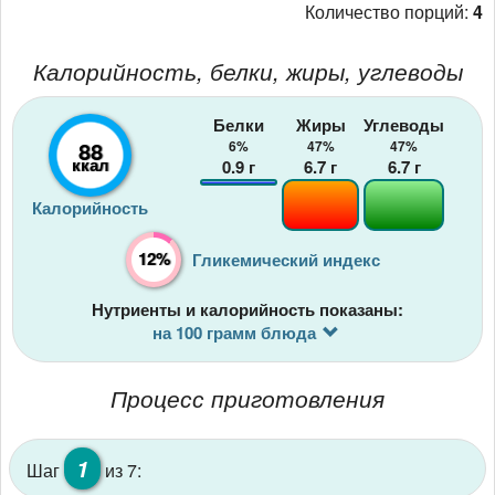
Количество порций:
4
Калорийность, белки, жиры, углеводы
Белки
Жиры
Углеводы
88
6%
47%
47%
ккал
0.9
г
6.7
г
6.7
г
Калорийность
12%
Гликемический индекс
Нутриенты и калорийность показаны:
на 100 грамм блюда
Процесс приготовления
1
Шаг
из 7: