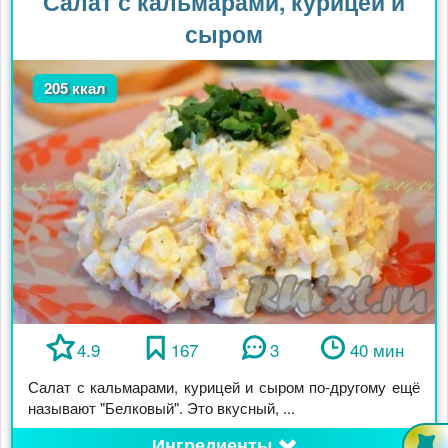
Салат с кальмарами, курицей и
сыром
205 ккал
4.9
167
3
40 мин
Салат с кальмарами, курицей и сыром по-другому ещё
называют "Белковый". Это вкусный, ...
Ингредиенты