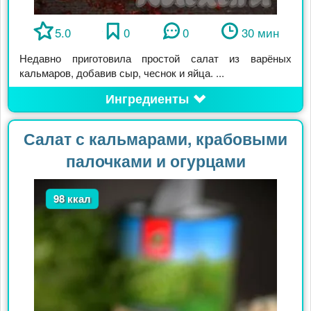
5.0
0
0
30 мин
Недавно приготовила простой салат из варёных
кальмаров, добавив сыр, чеснок и яйца. ...
Ингредиенты
Салат с кальмарами, крабовыми
палочками и огурцами
98 ккал