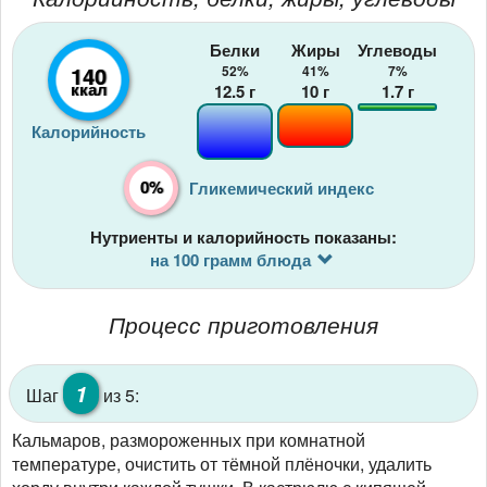
Белки
Жиры
Углеводы
140
52%
41%
7%
ккал
12.5
г
10
г
1.7
г
Калорийность
0%
Гликемический индекс
Нутриенты и калорийность показаны:
на 100 грамм блюда
Процесс приготовления
1
Шаг
из 5:
Кальмаров, размороженных при комнатной
температуре, очистить от тёмной плёночки, удалить