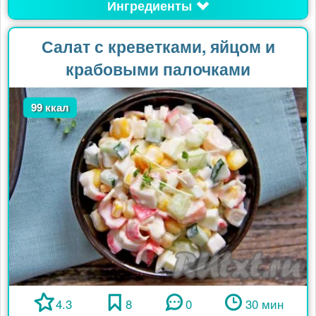
Ингредиенты
Салат с креветками, яйцом и
крабовыми палочками
99 ккал
4.3
8
0
30 мин