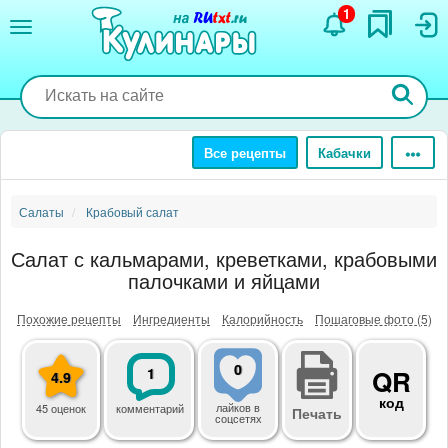
Перейти
1
к
основному
содержанию
Все рецепты
Кабачки
Салаты
Крабовый салат
Салат с кальмарами, креветками, крабовыми
палочками и яйцами
Похожие рецепты
Ингредиенты
Калорийность
Пошаговые фото (5)
0
1
QR
4.9
код
лайков
в
45 оценок
комментарий
Печать
соцсетях