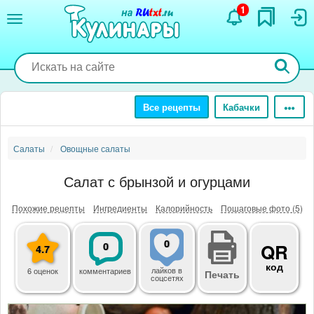
Перейти
1
к
основному
содержанию
Все рецепты
Кабачки
Салаты
Овощные салаты
Салат с брынзой и огурцами
Похожие рецепты
Ингредиенты
Калорийность
Пошаговые фото (5)
0
0
QR
4.7
код
лайков
в
6 оценок
комментариев
Печать
соцсетях