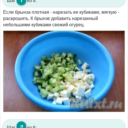
Шаг
из 5:
Если брынза плотная - нарезать ее кубиками, мягкую -
раскрошить. К брынзе добавить нарезанный
небольшими кубиками свежий огурец.
2
Шаг
из 5: