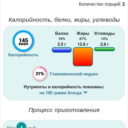
Количество порций:
2
Калорийность, белки, жиры, углеводы
Белки
Жиры
Углеводы
145
19%
67%
14%
ккал
3.5
г
12.6
г
2.8
г
Калорийность
21%
Гликемический индекс
Нутриенты и калорийность показаны:
на 100 грамм блюда
Процесс приготовления
1