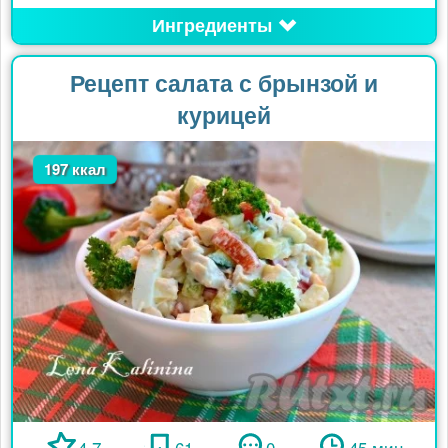
Ингредиенты
Рецепт салата с брынзой и
курицей
197 ккал
4.7
61
0
45 мин