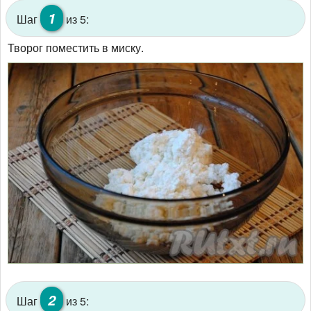
1
Шаг
из 5:
Творог поместить в миску.
2
Шаг
из 5: