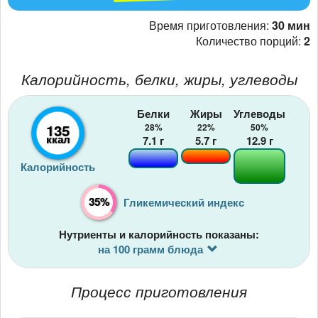
Время приготовления:
30 мин
Количество порций:
2
Калорийность, белки, жиры, углеводы
Белки
Жиры
Углеводы
135
28%
22%
50%
ккал
7.1
г
5.7
г
12.9
г
Калорийность
35%
Гликемический индекс
Нутриенты и калорийность показаны:
на 100 грамм блюда
Процесс приготовления