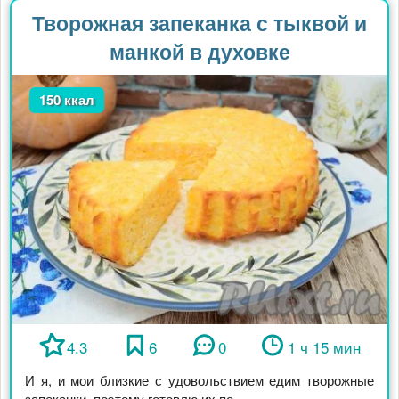
Творожная запеканка с тыквой и
манкой в духовке
150 ккал
4.3
6
0
1 ч 15 мин
И я, и мои близкие с удовольствием едим творожные
запеканки, поэтому готовлю их по ...