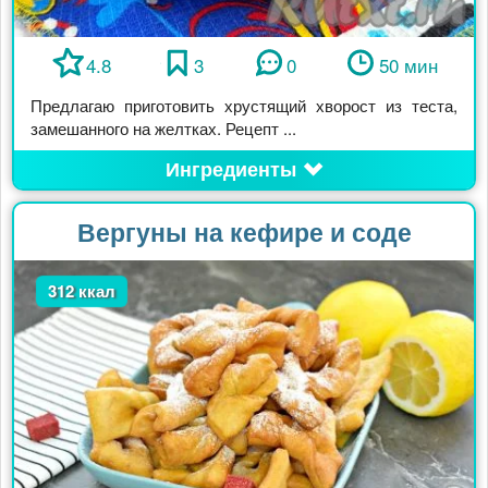
4.8
3
0
50 мин
Предлагаю приготовить хрустящий хворост из теста,
замешанного на желтках. Рецепт ...
Ингредиенты
Вергуны на кефире и соде
312 ккал