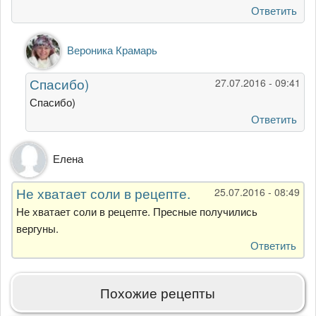
Ответить
Ответ
Вероника Крамарь
на
Очень
Спасибо)
27.07.2016 - 09:41
аппетитно
выглядят
Спасибо)
от
Ответить
Оксана
Ставицкая
Елена
Не хватает соли в рецепте.
25.07.2016 - 08:49
Не хватает соли в рецепте. Пресные получились
вергуны.
Ответить
Похожие рецепты