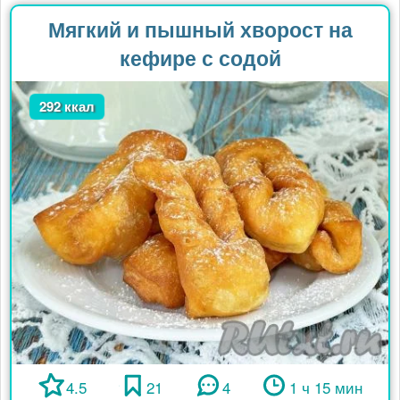
Мягкий и пышный хворост на
кефире с содой
292 ккал
4.5
21
4
1 ч 15 мин