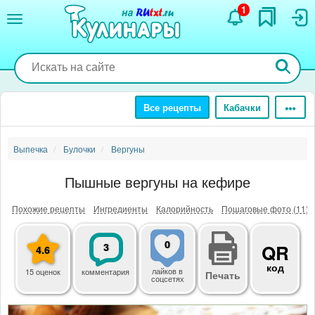
Перейти
1
к
основному
содержанию
Все рецепты
Кабачки
Выпечка
Булочки
Вергуны
Пышные вергуны на кефире
Похожие рецепты
Ингредиенты
Калорийность
Пошаговые фото (11)
0
3
QR
4.6
код
лайков
в
15 оценок
комментария
Печать
соцсетях