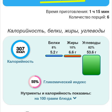
Время приготовления:
1 ч 15 мин
Количество порций:
6
Калорийность, белки, жиры, углеводы
Белки
Жиры
Углеводы
307
8%
10%
82%
ккал
5.2
г
6.6
г
53.6
г
Калорийность
55%
Гликемический индекс
Нутриенты и калорийность показаны:
на 100 грамм блюда