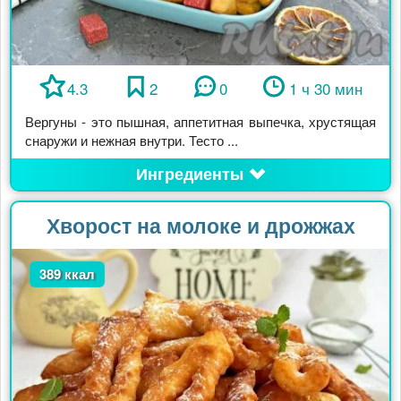
4.3
2
0
1 ч 30 мин
Вергуны - это пышная, аппетитная выпечка, хрустящая
снаружи и нежная внутри. Тесто ...
Ингредиенты
Хворост на молоке и дрожжах
389 ккал