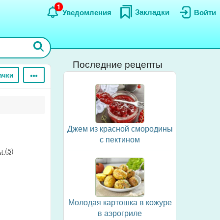
1
Закладки
Уведомления
Войти
Последние рецепты
ачки
Джем из красной смородины
с пектином
 (5)
Молодая картошка в кожуре
в аэрогриле