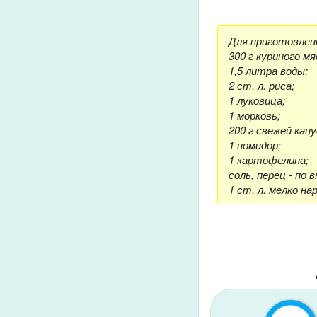
Для приготовлени
300 г куриного мя
1,5 литра воды;
2 ст. л. риса;
1 луковица;
1 морковь;
200 г свежей кап
1 помидор;
1 картофелина;
соль, перец - по в
1 ст. л. мелко на