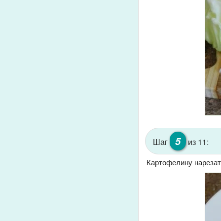
5
Шаг
из 11:
Картофелину нарезат