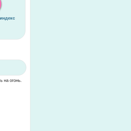
 индекс
ь на огонь.