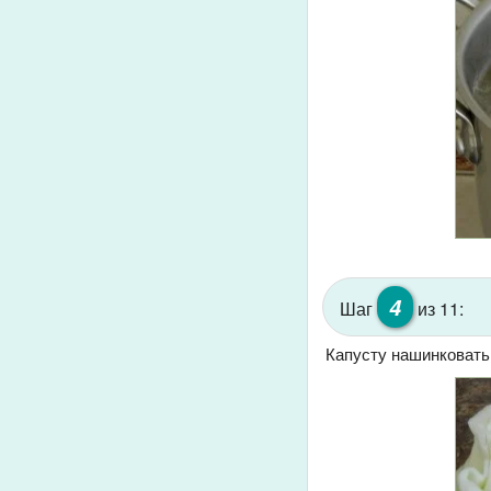
4
Шаг
из 11:
Капусту нашинковать