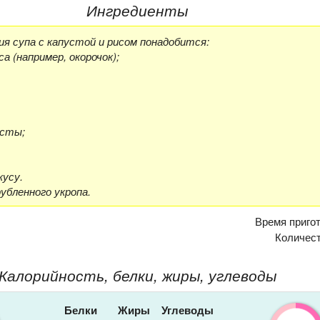
Ингредиенты
я супа с капустой и рисом понадобится:
са (например, окорочок);
усты;
кусу.
рубленного укропа.
Время приго
Количес
Калорийность, белки, жиры, углеводы
Белки
Жиры
Углеводы