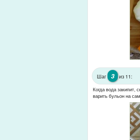
3
Шаг
из 11:
Когда вода закипит, 
варить бульон на сам