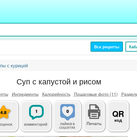
Все рецепты
Каб
пы с курицей
Суп с капустой и рисом
епты
Ингредиенты
Калорийность
Пошаговые фото (11)
Разделы
1
0
QR
4.8
код
Печать
лайков
в
 оценок
комментарий
соцсетях