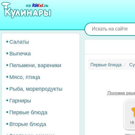
Перейти
к
основному
содержанию
Салаты
Выпечка
Пельмени, вареники
Первые блюда
Су
Мясо, птица
Рыба, морепродукты
Похожие рец
Гарниры
Первые блюда
Вторые блюда
16