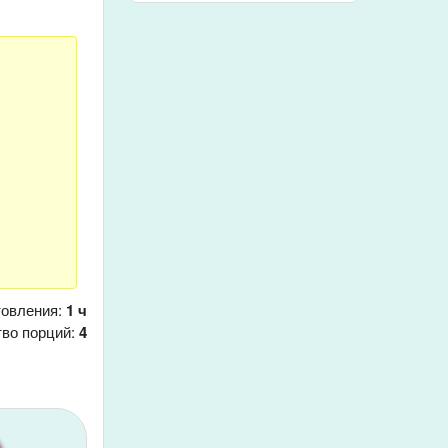
товления:
1 ч
тво порций:
4