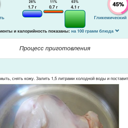
26%
11%
63%
45%
1.7
г
0.7
г
4.1
г
ть
Гликемический
иенты и калорийность показаны:
на 100 грамм блюда
Процесс приготовления
ыть, снять кожу. Залить 1,5 литрами холодной воды и поставит