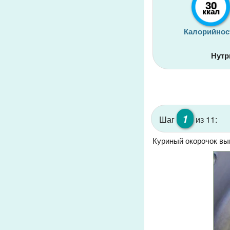
30
ккал
Калорийнос
Нутр
1
Шаг
из 11:
Куриный окорочок вым