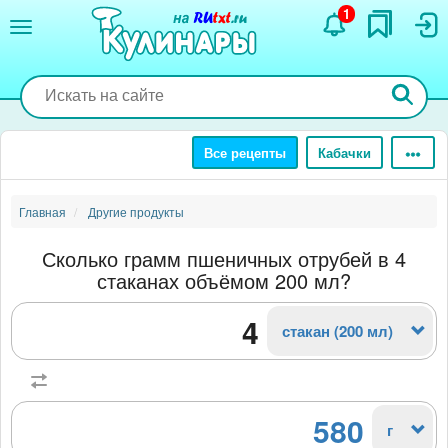
Перейти
1
к
основному
содержанию
Все рецепты
Кабачки
Главная
Другие продукты
Сколько грамм пшеничных отрубей в 4
стаканах объёмом 200 мл?
стакан (200 мл)
580
г