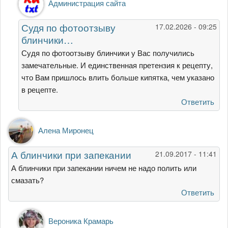
Администрация сайта
на
Неудачный
Судя по фотоотзыву
17.02.2026 - 09:25
рецепт
блинчики…
тонких…
от
Судя по фотоотзыву блинчики у Вас получились
Ника
замечательные. И единственная претензия к рецепту,
что Вам пришлось влить больше кипятка, чем указано
в рецепте.
Ответить
Алена Миронец
А блинчики при запекании
21.09.2017 - 11:41
А блинчики при запекании ничем не надо полить или
смазать?
Ответить
Ответ
Вероника Крамарь
на