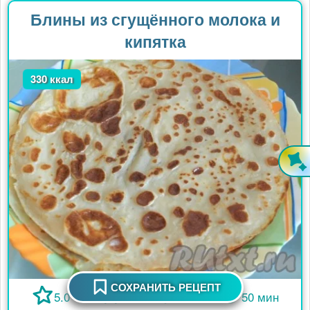
Блины из сгущённого молока и
кипятка
330 ккал
СОХРАНИТЬ РЕЦЕПТ
5.0
26
0
50 мин