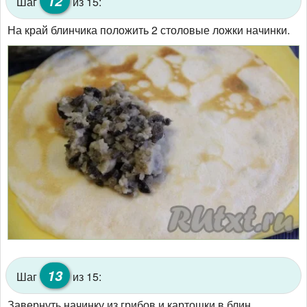
12
Шаг
из 15:
На край блинчика положить 2 столовые ложки начинки.
13
Шаг
из 15:
Завернуть начинку из грибов и картошки в блин.