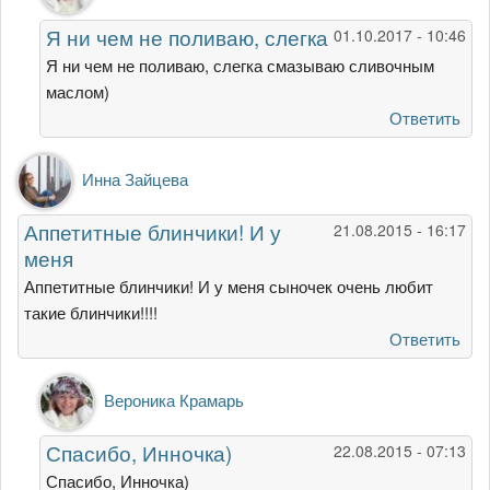
А
Я ни чем не поливаю, слегка
01.10.2017 - 10:46
блинчики
при
Я ни чем не поливаю, слегка смазываю сливочным
запекании
маслом)
от
Ответить
Алена
Миронец
Инна Зайцева
Аппетитные блинчики! И у
21.08.2015 - 16:17
меня
Аппетитные блинчики! И у меня сыночек очень любит
такие блинчики!!!!
Ответить
Ответ
Вероника Крамарь
на
Аппетитные
Спасибо, Инночка)
22.08.2015 - 07:13
блинчики!
И
Спасибо, Инночка)