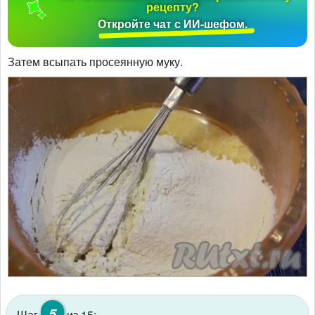
рецепту?
Откройте чат с ИИ-шефом.
Затем всыпать просеянную муку.
5
Шаг
из 15: