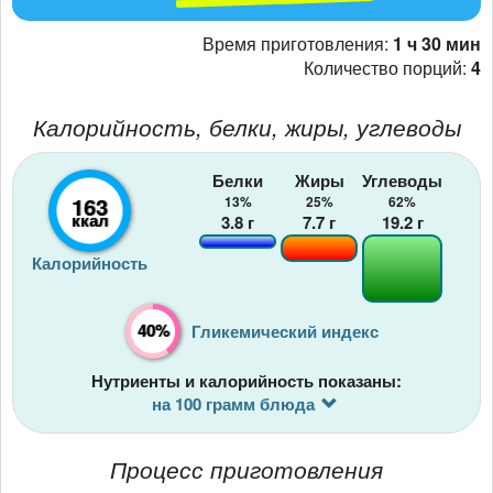
Время приготовления:
1 ч 30 мин
Количество порций:
4
Калорийность, белки, жиры, углеводы
Белки
Жиры
Углеводы
163
13%
25%
62%
ккал
3.8
г
7.7
г
19.2
г
Калорийность
40%
Гликемический индекс
Нутриенты и калорийность показаны:
на 100 грамм блюда
Процесс приготовления