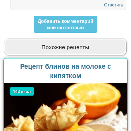
у
Ответить
меня
от
Добавить комментарий
Инна
или фотоотзыв
Зайцева
Похожие рецепты
Рецепт блинов на молоке с
кипятком
143 ккал