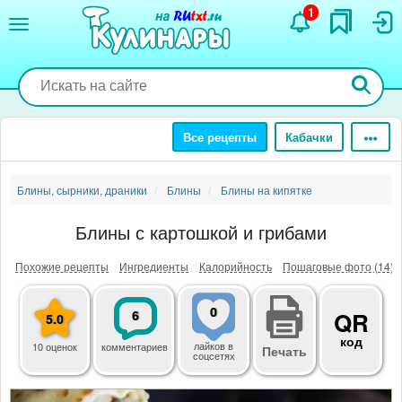
Перейти
1
к
основному
содержанию
Все рецепты
Кабачки
Блины, сырники, драники
Блины
Блины на кипятке
Блины с картошкой и грибами
Похожие рецепты
Ингредиенты
Калорийность
Пошаговые фото (14)
0
6
QR
5.0
код
лайков
в
10 оценок
комментариев
Печать
соцсетях