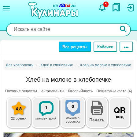
Перейти
1
к
основному
содержанию
Все рецепты
Кабачки
Для хлебопечки
Хлеб в хлебопечке
Хлеб на молоке в хлебопечке
Хлеб на молоке в хлебопечке
Похожие рецепты
Ингредиенты
Калорийность
Пошаговые фото (4)
0
1
QR
4.8
код
лайков
в
22 оценки
комментарий
Печать
соцсетях