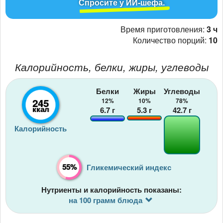
Спросите у ИИ-шефа.
Время приготовления:
3 ч
Количество порций:
10
Калорийность, белки, жиры, углеводы
Белки
Жиры
Углеводы
245
12%
10%
78%
ккал
6.7
г
5.3
г
42.7
г
Калорийность
55%
Гликемический индекс
Нутриенты и калорийность показаны:
на 100 грамм блюда