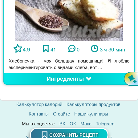
4.9
41
0
3 ч 30 мин
Хлебопечка - моя большая помощница! Я люблю
экспериментировать с видами хлеба, вот ...
Ингредиенты
Калькулятор калорий
Калькуляторы продуктов
Контакты
О сайте
Наши кулинары
Мы в соцсетях:
ВК
ОК
Макс
Telegram
Политика Конфиденциальности
СОХРАНИТЬ РЕЦЕПТ
Условия использования материалов сайта