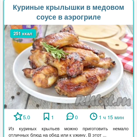
Куриные крылышки в медовом
соусе в аэрогриле
251 ккал
5.0
1
0
1 ч 15 мин
Из куриных крыльев можно приготовить немало
отличных блюд на обед или к ужину. В этот ...