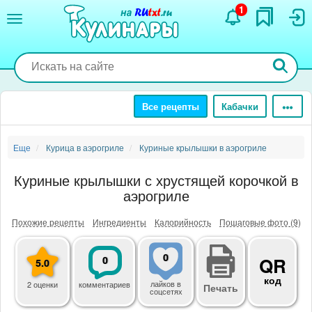
Перейти
1
к
основному
содержанию
Все рецепты
Кабачки
Еще
Курица в аэрогриле
Куриные крылышки в аэрогриле
Куриные крылышки с хрустящей корочкой в
аэрогриле
Похожие рецепты
Ингредиенты
Калорийность
Пошаговые фото (9)
0
0
QR
5.0
код
лайков
в
2 оценки
комментариев
Печать
соцсетях