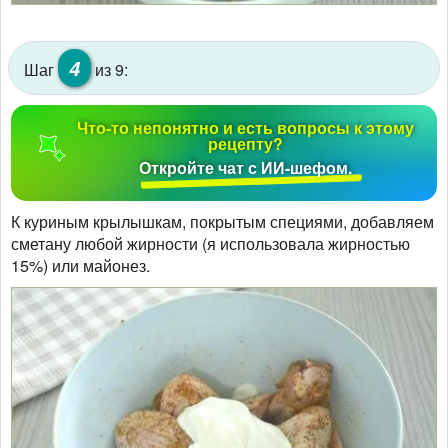
4
Шаг
из 9:
Что-то непонятно и есть вопросы к этому
рецепту?
Откройте чат с ИИ-шефом.
К куриным крылышкам, покрытым специями, добавляем
сметану любой жирности (я использовала жирностью
15%) или майонез.