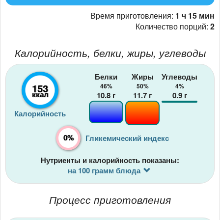
Время приготовления:
1 ч 15 мин
Количество порций:
2
Калорийность, белки, жиры, углеводы
Белки
Жиры
Углеводы
153
46%
50%
4%
ккал
10.8
г
11.7
г
0.9
г
Калорийность
0%
Гликемический индекс
Нутриенты и калорийность показаны:
на 100 грамм блюда
Процесс приготовления