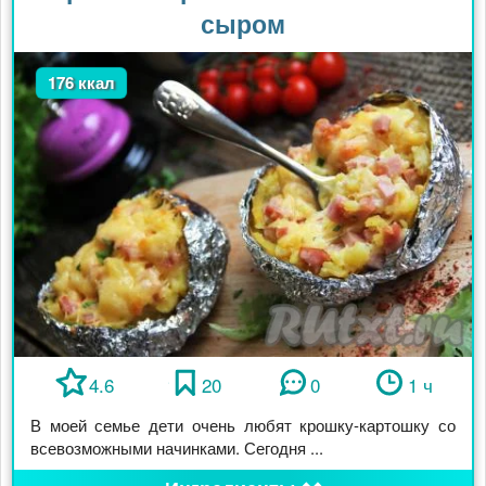
сыром
176 ккал
4.6
20
0
1 ч
В моей семье дети очень любят крошку-картошку со
всевозможными начинками. Сегодня ...