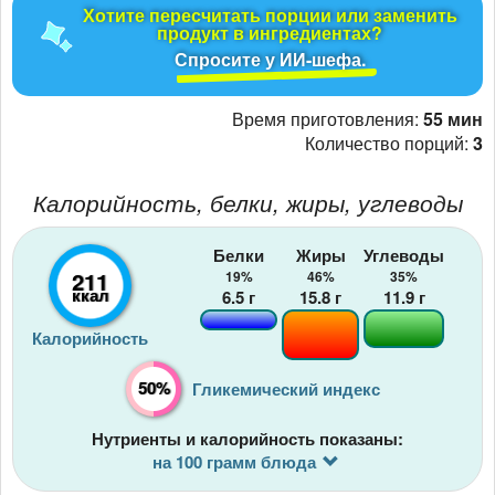
Хотите пересчитать порции или заменить
продукт в ингредиентах?
Спросите у ИИ-шефа.
Время приготовления:
55 мин
Количество порций:
3
Калорийность, белки, жиры, углеводы
Белки
Жиры
Углеводы
211
19%
46%
35%
ккал
6.5
г
15.8
г
11.9
г
Калорийность
50%
Гликемический индекс
Нутриенты и калорийность показаны:
на 100 грамм блюда