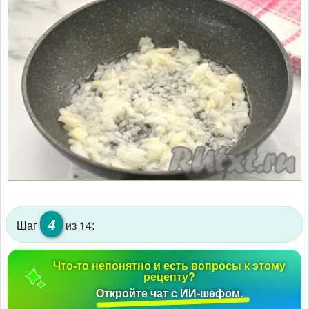
4
Шаг
из 14:
Что-то непонятно и есть вопросы к этому
рецепту?
Откройте чат с ИИ-шефом.