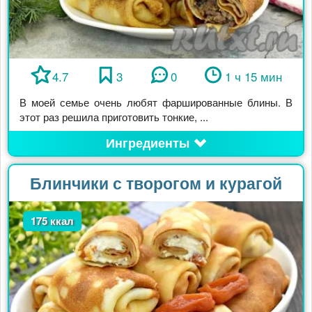
4.7
3
0
1 ч 15 мин
В моей семье очень любят фаршированные блины. В
этот раз решила приготовить тонкие, ...
Ингредиенты
Блинчики с творогом и курагой
175 ккал