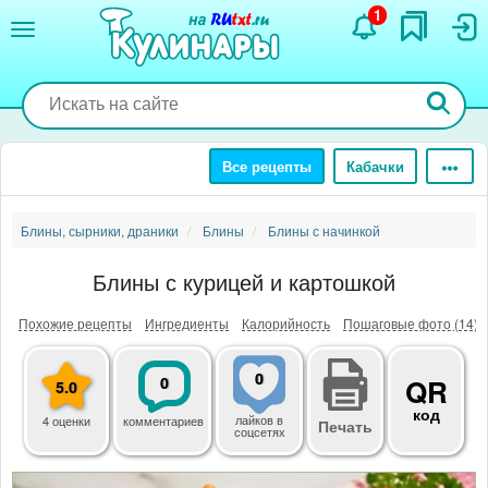
Перейти
1
к
основному
содержанию
Все рецепты
Кабачки
Блины, сырники, драники
Блины
Блины с начинкой
Блины с курицей и картошкой
Похожие рецепты
Ингредиенты
Калорийность
Пошаговые фото (14)
0
0
QR
5.0
код
лайков
в
4 оценки
комментариев
Печать
соцсетях