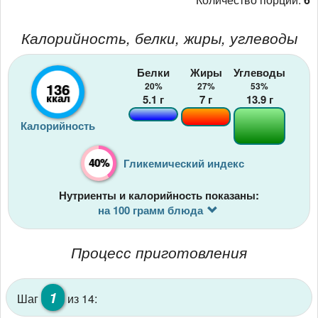
Калорийность, белки, жиры, углеводы
Белки
Жиры
Углеводы
136
20%
27%
53%
ккал
5.1
г
7
г
13.9
г
Калорийность
40%
Гликемический индекс
Нутриенты и калорийность показаны:
на 100 грамм блюда
Процесс приготовления
1
Шаг
из 14: