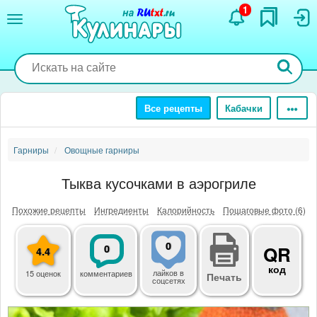
Перейти
1
к
основному
содержанию
Все рецепты
Кабачки
Гарниры
Овощные гарниры
Тыква кусочками в аэрогриле
Похожие рецепты
Ингредиенты
Калорийность
Пошаговые фото (6)
0
0
QR
4.4
код
лайков
в
15 оценок
комментариев
Печать
соцсетях