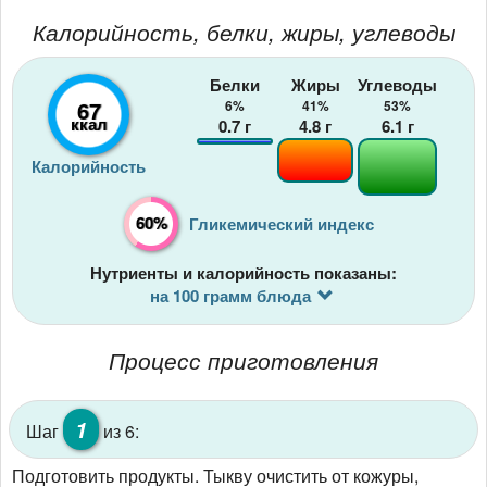
Калорийность, белки, жиры, углеводы
Белки
Жиры
Углеводы
67
6%
41%
53%
ккал
0.7
г
4.8
г
6.1
г
Калорийность
60%
Гликемический индекс
Нутриенты и калорийность показаны:
на 100 грамм блюда
Процесс приготовления
1
Шаг
из 6:
Подготовить продукты. Тыкву очистить от кожуры,