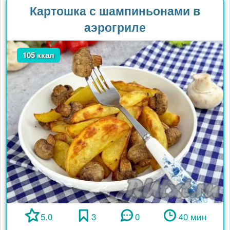
Картошка с шампиньонами в
аэрогриле
105 ккал
5.0
3
0
40 мин