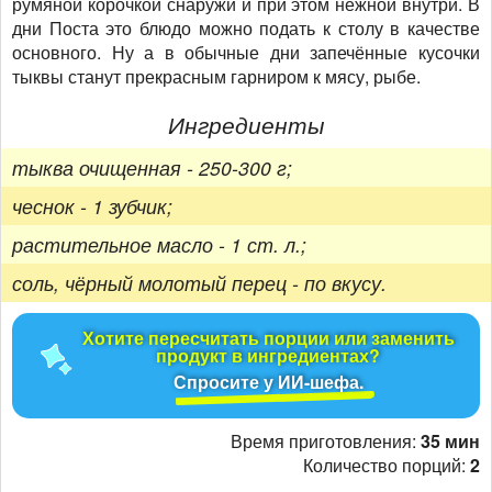
румяной корочкой снаружи и при этом нежной внутри. В
дни Поста это блюдо можно подать к столу в качестве
основного. Ну а в обычные дни запечённые кусочки
тыквы станут прекрасным гарниром к мясу, рыбе.
Ингредиенты
тыква очищенная - 250-300 г;
чеснок - 1 зубчик;
растительное масло - 1 ст. л.;
соль, чёрный молотый перец - по вкусу.
Хотите пересчитать порции или заменить
продукт в ингредиентах?
Спросите у ИИ-шефа.
Время приготовления:
35 мин
Количество порций:
2