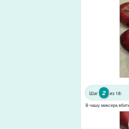
2
Шаг
из 18:
В чашу миксера вбить