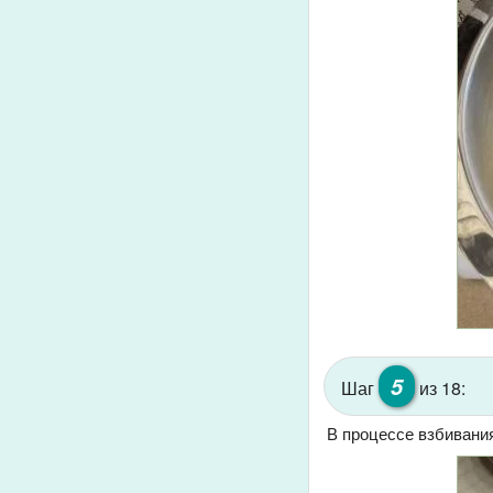
5
Шаг
из 18:
В процессе взбивани