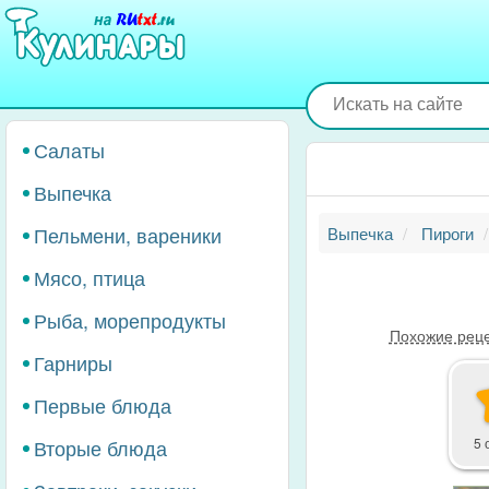
Перейти
к
основному
содержанию
Салаты
Выпечка
Пельмени, вареники
Выпечка
Пироги
Мясо, птица
Рыба, морепродукты
Похожие рец
Гарниры
Первые блюда
Вторые блюда
5 