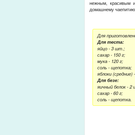
нежным, красивым и
домашнему чаепитию, 
Для приготовлен
Для теста:
яйцо - 3 шт.;
сахар - 150 г;
мука - 120 г;
соль - щепотка;
яблоки (средние) 
Для безе:
яичный белок - 2 
сахар - 60 г;
соль - щепотка.