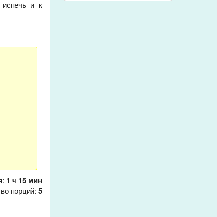
 испечь и к
я:
1 ч 15 мин
тво порций:
5