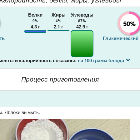
Белки
Жиры
Углеводы
9%
4%
87%
50%
4.3
г
2.1
г
42.9
г
ть
Гликемический
иенты и калорийность показаны:
на 100 грамм блюда
Процесс приготовления
ы. Яблоки вымыть.