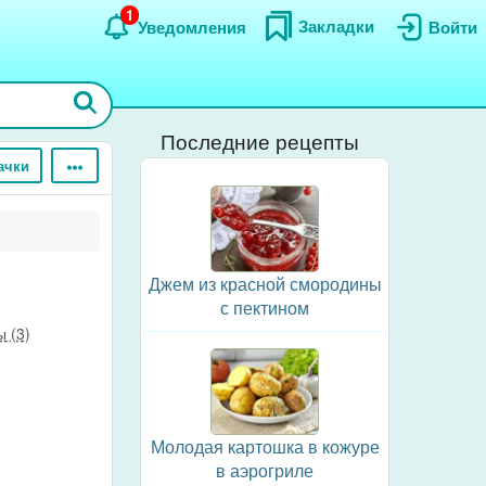
1
Закладки
Уведомления
Войти
Последние рецепты
ачки
Джем из красной смородины
с пектином
 (3)
Молодая картошка в кожуре
в аэрогриле