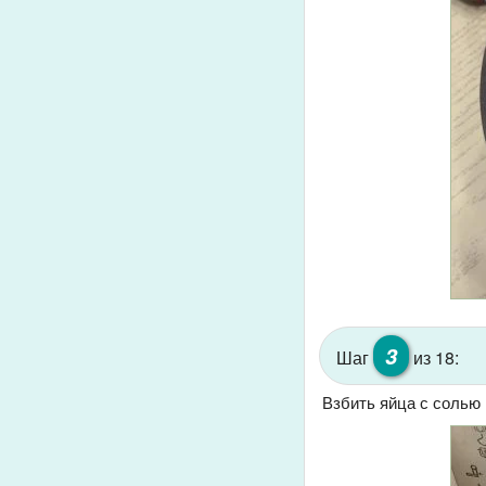
3
Шаг
из 18:
Взбить яйца с солью 