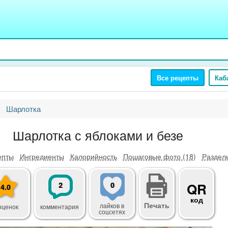
Все рецепты
Каб
Шарлотка
Шарлотка с яблоками и безе
епты
Ингредиенты
Калорийность
Пошаговые фото (18)
Разделы
2
0
QR
4.0
код
Печать
лайков
в
оценок
комментария
соцсетях