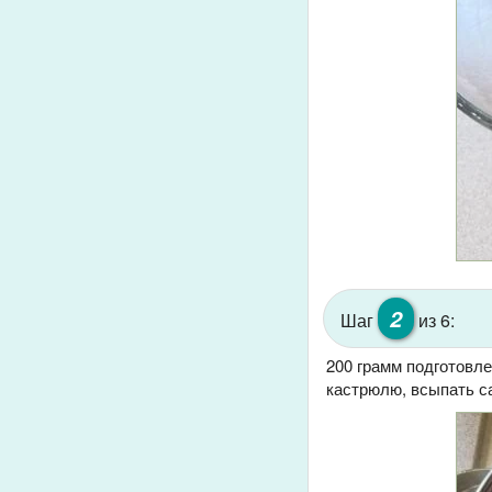
2
Шаг
из 6:
200 грамм подготовл
кастрюлю, всыпать с