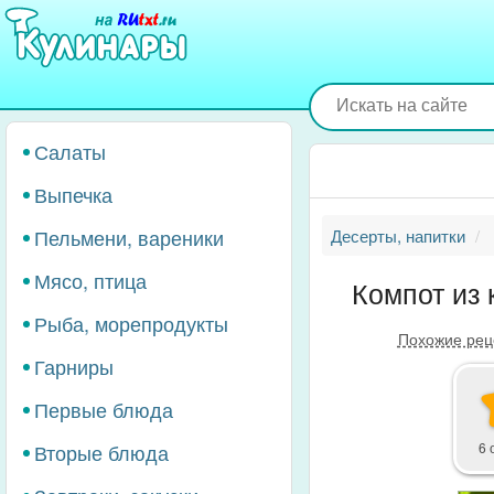
Перейти
к
основному
содержанию
Салаты
Выпечка
Пельмени, вареники
Десерты, напитки
Мясо, птица
Компот из 
Рыба, морепродукты
Похожие рец
Гарниры
Первые блюда
Вторые блюда
6 