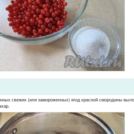
енных свежих (или замороженных) ягод красной смородины выло
ахар.