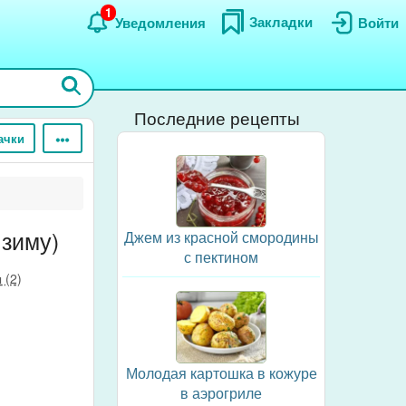
1
Закладки
Уведомления
Войти
Последние рецепты
ачки
 зиму)
Джем из красной смородины
с пектином
 (2)
Молодая картошка в кожуре
в аэрогриле