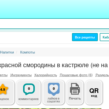
Все рецепты
Каб
Напитки
Компоты
красной смородины в кастрюле (не на
епты
Ингредиенты
Калорийность
Пошаговые фото (6)
Разделы
0
0
QR
4.9
код
Печать
лайков
в
оценок
комментариев
соцсетях