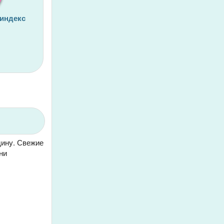
 индекс
дину. Свежие
ни