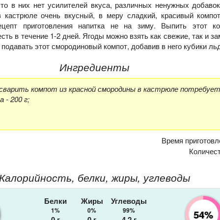
что в них нет усилителей вкуса, различных ненужных добавок
в кастрюле очень вкусный, в меру сладкий, красивый компот
ецепт приготовления напитка не на зиму. Выпить этот к
сть в течение 1-2 дней. Ягоды можно взять как свежие, так и з
подавать этот смородиновый компот, добавив в него кубики ль
Ингредиенты
сварить компот из красной смородины в кастрюле потребует
 - 200 г;
Время приготовл
Количес
Калорийность, белки, жиры, углеводы
Белки
Жиры
Углеводы
1%
0%
99%
54%
0
г
0
г
4.2
г