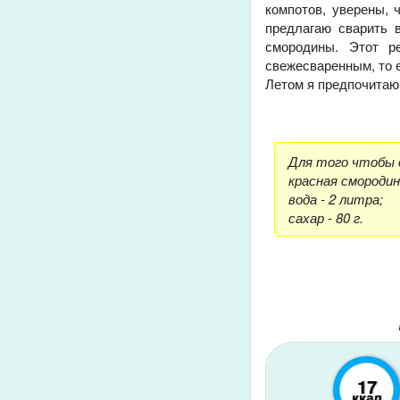
компотов, уверены, 
предлагаю сварить 
смородины. Этот р
свежесваренным, то е
Летом я предпочитаю 
Для того чтобы 
красная смородина
вода - 2 литра;
сахар - 80 г.
17
ккал