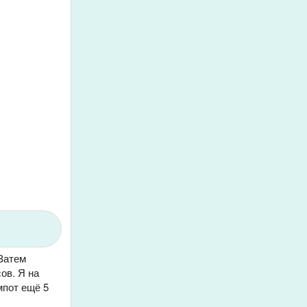
 Затем
ов. Я на
мпот ещё 5