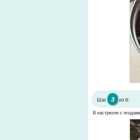
3
Шаг
из 6:
В кастрюлю с ягодами