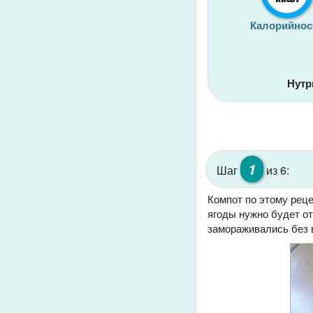
Калорийнос
Нутр
1
Шаг
из 6:
Компот по этому рец
ягоды нужно будет от
замораживались без 