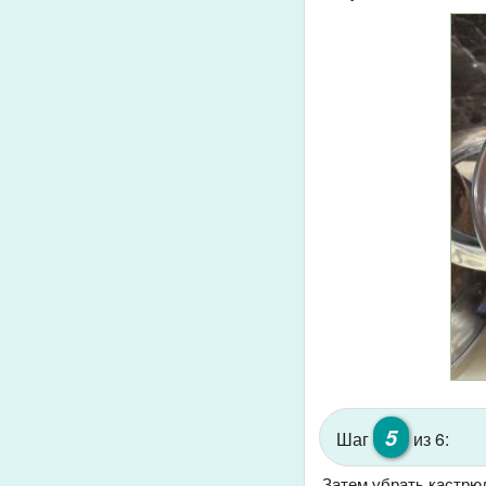
5
Шаг
из 6:
Затем убрать кастрюл