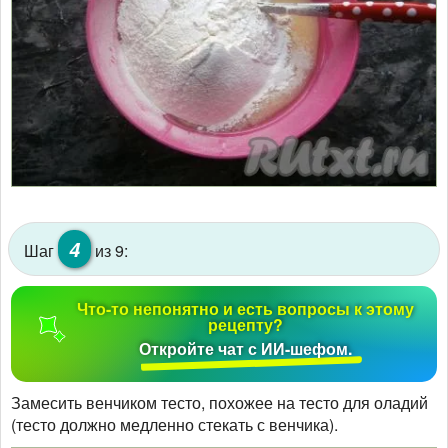
4
Шаг
из 9:
Что-то непонятно и есть вопросы к этому
рецепту?
Откройте чат с ИИ-шефом.
Замесить венчиком тесто, похожее на тесто для оладий
(тесто должно медленно стекать с венчика).