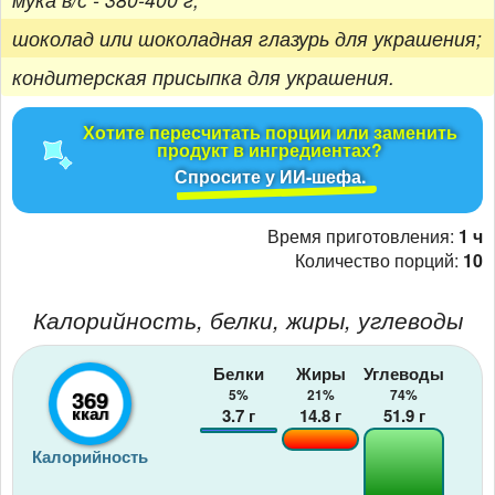
шоколад или шоколадная глазурь для украшения;
кондитерская присыпка для украшения.
Хотите пересчитать порции или заменить
продукт в ингредиентах?
Спросите у ИИ-шефа.
Время приготовления:
1 ч
Количество порций:
10
Калорийность, белки, жиры, углеводы
Белки
Жиры
Углеводы
369
5%
21%
74%
ккал
3.7
г
14.8
г
51.9
г
Калорийность