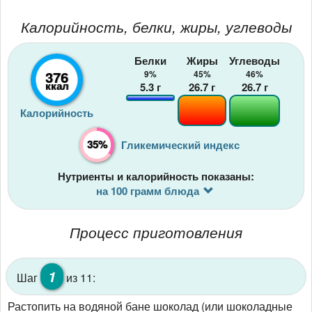
Калорийность, белки, жиры, углеводы
Белки
Жиры
Углеводы
376
9%
45%
46%
ккал
5.3
г
26.7
г
26.7
г
Калорийность
35%
Гликемический индекс
Нутриенты и калорийность показаны:
на 100 грамм блюда
Процесс приготовления
1
Шаг
из 11:
Растопить на водяной бане шоколад (или шоколадные