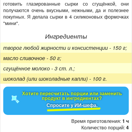
готовить глазированные сырки со сгущёнкой, они
получаются очень вкусными, нежными, да и полезнее
покупных. Я делала сырки в 4 силиконовых формочках
"мини".
Ингредиенты
творог любой жирности и консистенции - 150 г;
масло сливочное - 50 г;
сгущённое молоко - 3 ст. л.;
шоколад (или шоколадные капли) - 100 г.
Хотите пересчитать порции или заменить
продукт в ингредиентах?
Спросите у ИИ-шефа.
Время приготовления:
1 ч
Количество порций:
4