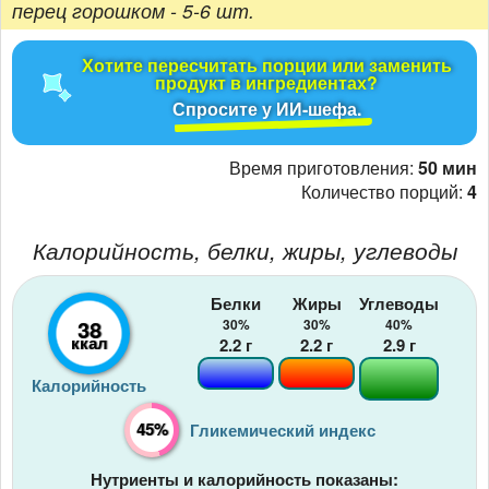
перец горошком - 5-6 шт.
Хотите пересчитать порции или заменить
продукт в ингредиентах?
Спросите у ИИ-шефа.
Время приготовления:
50 мин
Количество порций:
4
Калорийность, белки, жиры, углеводы
Белки
Жиры
Углеводы
38
30%
30%
40%
ккал
2.2
г
2.2
г
2.9
г
Калорийность
45%
Гликемический индекс
Нутриенты и калорийность показаны: