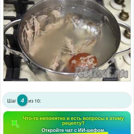
4
Шаг
из 10:
Что-то непонятно и есть вопросы к этому
рецепту?
Откройте чат с ИИ-шефом.