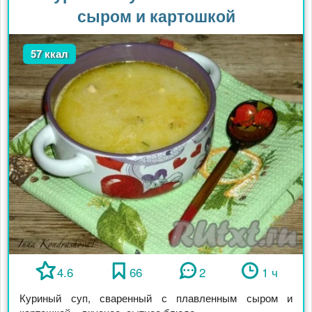
сыром и картошкой
57 ккал
4.6
66
2
1 ч
Куриный суп, сваренный с плавленным сыром и