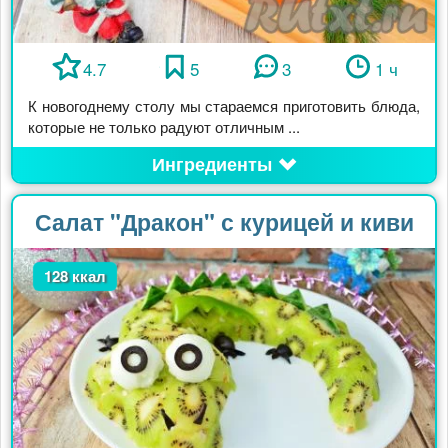
4.7
5
3
1 ч
К новогоднему столу мы стараемся приготовить блюда,
которые не только радуют отличным ...
Ингредиенты
Салат "Дракон" с курицей и киви
128 ккал