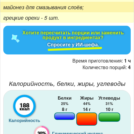
майонез для смазывания слоёв;
грецкие орехи - 5 шт.
Хотите пересчитать порции или заменить
продукт в ингредиентах?
Спросите у ИИ-шефа.
Время приготовления:
1 ч
Количество порций:
4
Калорийность, белки, жиры, углеводы
Белки
Жиры
Углеводы
188
25%
44%
31%
ккал
8
г
14
г
10
г
Калорийность
30%
Гликемический индекс