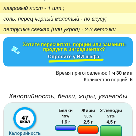
лавровый лист - 1 шт.;
соль, перец чёрный молотый - по вкусу;
петрушка свежая (или укроп) - 2-3 веточки.
Хотите пересчитать порции или заменить
продукт в ингредиентах?
Спросите у ИИ-шефа.
Время приготовления:
1 ч 30 мин
Количество порций:
6
Калорийность, белки, жиры, углеводы
Белки
Жиры
Углеводы
47
19%
30%
51%
ккал
1.6
г
2.5
г
4.5
г
Калорийность