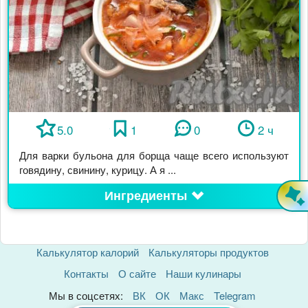
5.0
1
0
2 ч
Для варки бульона для борща чаще всего используют
говядину, свинину, курицу. А я ...
Ингредиенты
Калькулятор калорий
Калькуляторы продуктов
Контакты
О сайте
Наши кулинары
Мы в соцсетях:
ВК
ОК
Макс
Telegram