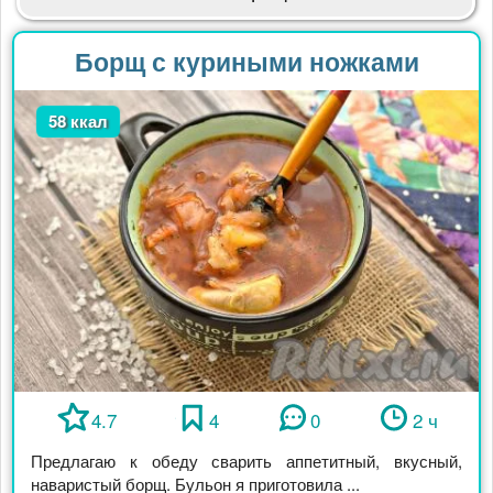
Борщ с куриными ножками
58 ккал
4.7
4
0
2 ч
Предлагаю к обеду сварить аппетитный, вкусный,
наваристый борщ. Бульон я приготовила ...