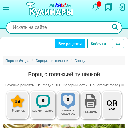
Перейти
1
к
основному
содержанию
Все рецепты
Кабачки
Первые блюда
Борщи, щи, солянки
Борщи
Борщ с говяжьей тушёнкой
Похожие рецепты
Ингредиенты
Калорийность
Пошаговые фото (10)
0
0
QR
4.6
код
лайков
в
15 оценок
комментариев
Печать
соцсетях