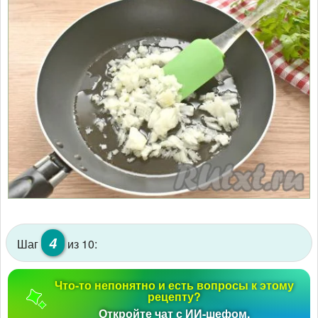
4
Шаг
из 10:
Что-то непонятно и есть вопросы к этому
рецепту?
Откройте чат с ИИ-шефом.