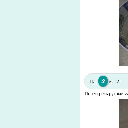
3
Шаг
из 13:
Перетереть руками м