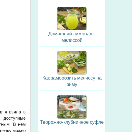
Домашний лимонад с
мелиссой
Как заморозить мелиссу на
зиму
ов я взяла в
е доступные
Творожно-клубничное суфле
тным. В нём
ыпечку можно