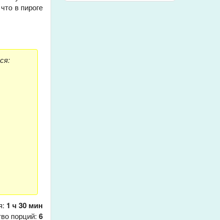
 что в пироге
ся:
я:
1 ч 30 мин
тво порций:
6