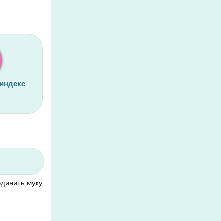
 индекс
единить муку