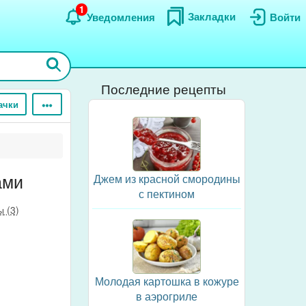
1
Закладки
Уведомления
Войти
Последние рецепты
ачки
ами
Джем из красной смородины
с пектином
 (3)
Молодая картошка в кожуре
в аэрогриле