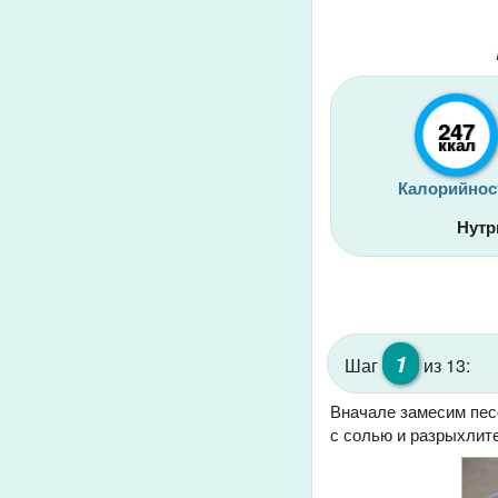
247
ккал
Калорийнос
Нутр
1
Шаг
из 13:
Вначале замесим песо
с солью и разрыхлит