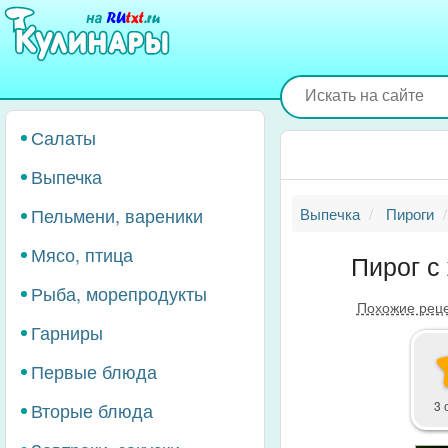
Перейти
к
основному
содержанию
Салаты
Выпечка
Пельмени, вареники
Выпечка
Пироги
Мясо, птица
Пирог с
Рыба, морепродукты
Похожие рец
Гарниры
Первые блюда
Вторые блюда
3 