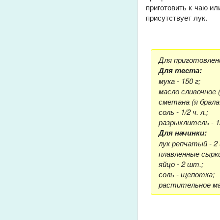
приготовить к чаю ил
присутствует лук.
Для приготовлен
Для теста:
мука - 150 г;
масло сливочное (
сметана (я брала
соль - 1/2 ч. л.;
разрыхлитель - 1/
Для начинки:
лук репчатый - 2
плавленные сырки 
яйцо - 2 шт.;
соль - щепотка;
растительное ма