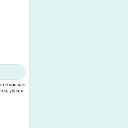
етое масло и
ета), убрать