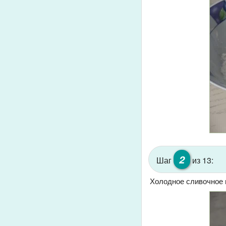
2
Шаг
из 13:
Холодное сливочное м