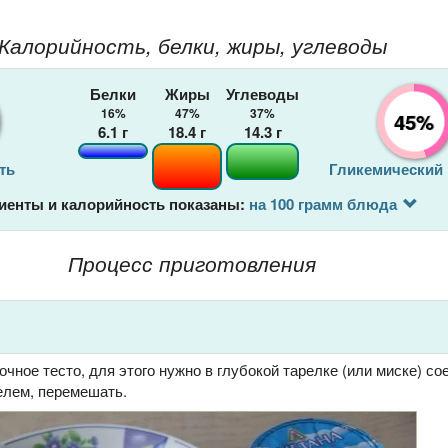
Калорийность, белки, жиры, углеводы
Белки
Жиры
Углеводы
16%
47%
37%
45%
6.1
г
18.4
г
14.3
г
ть
Гликемический
иенты и калорийность показаны:
на 100 грамм блюда
Процесс приготовления
чное тесто, для этого нужно в глубокой тарелке (или миске) со
елем, перемешать.