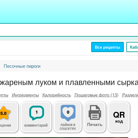
Все рецепты
Каб
Песочные пироги
 жареным луком и плавленными сырк
епты
Ингредиенты
Калорийность
Пошаговые фото (13)
Разделы
1
0
QR
5.0
код
Печать
лайков
в
оценки
комментарий
соцсетях