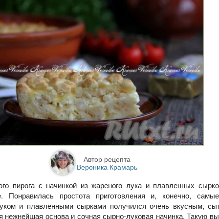
Автор рецепта
Вероника Крамарь
ого пирога с начинкой из жареного лука и плавленных сырк
. Понравилась простота приготовления и, конечно, самы
луком и плавленными сырками получился очень вкусным, сы
я нежнейшая основа и сочная сырно-луковая начинка. Такую в