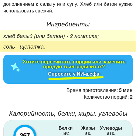
дополнением к салату или супу. Хлеб или батон нужно
использовать свежий.
Ингредиенты
хлеб белый (или батон) - 2 ломтика;
соль - щепотка.
Хотите пересчитать порции или заменить
продукт в ингредиентах?
Спросите у ИИ-шефа.
Время приготовления:
5 мин
Количество порций:
2
Калорийность, белки, жиры, углеводы
Белки
Жиры
Углеводы
267
14%
5%
81%