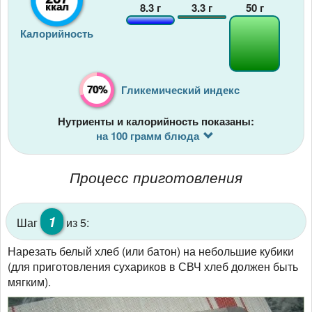
ккал
8.3
г
3.3
г
50
г
Калорийность
70%
Гликемический индекс
Нутриенты и калорийность показаны:
на 100 грамм блюда
Процесс приготовления
1
Шаг
из 5:
Нарезать белый хлеб (или батон) на небольшие кубики
(для приготовления сухариков в СВЧ хлеб должен быть
мягким).