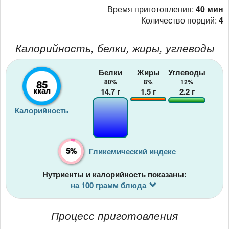
Время приготовления:
40 мин
Количество порций:
4
Калорийность, белки, жиры, углеводы
Белки
Жиры
Углеводы
85
80%
8%
12%
ккал
14.7
г
1.5
г
2.2
г
Калорийность
5%
Гликемический индекс
Нутриенты и калорийность показаны:
на 100 грамм блюда
Процесс приготовления