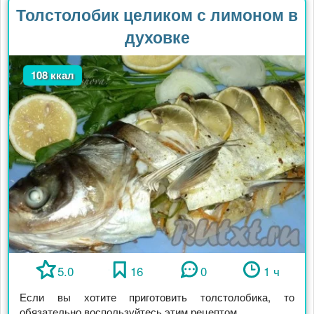
Толстолобик целиком с лимоном в
духовке
108 ккал
5.0
16
0
1 ч
Если вы хотите приготовить толстолобика, то
обязательно воспользуйтесь этим рецептом. ...