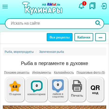
Перейти
1
к
основному
содержанию
Все рецепты
Кабачки
Рыба, морепродукты
Запеченная рыба
Рыба в пергаменте в духовке
Похожие рецепты
Ингредиенты
Калорийность
Пошаговые фото (5)
0
0
QR
4.8
код
лайков
в
15 оценок
комментариев
Печать
соцсетях