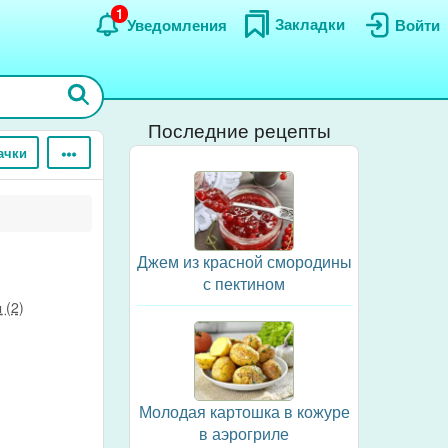
1
Закладки
Уведомления
Войти
Последние рецепты
ачки
Джем из красной смородины
с пектином
 (2)
Молодая картошка в кожуре
в аэрогриле