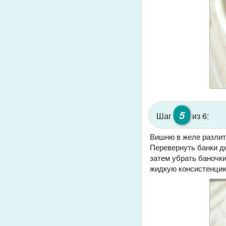
5
Шаг
из 6:
Вишню в желе разлит
Перевернуть банки дн
затем убрать баночки
жидкую консистенцию,