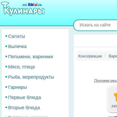
Перейти
к
основному
содержанию
Салаты
Выпечка
Пельмени, вареники
Консервации
Вар
Мясо, птица
Рыба, морепродукты
Похожие рец
Гарниры
Первые блюда
Вторые блюда
240