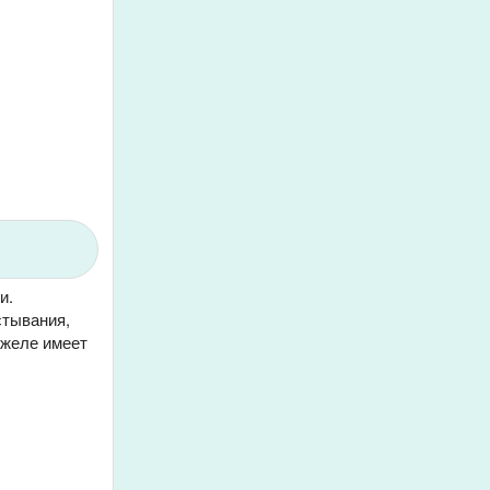
и.
стывания,
 желе имеет