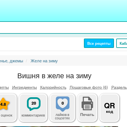
Все рецепты
Каб
енье, джемы
Желе на зиму
Вишня в желе на зиму
епты
Ингредиенты
Калорийность
Пошаговые фото (6)
Разделы
20
0
QR
4.8
код
Печать
лайков
в
 оценок
комментариев
соцсетях