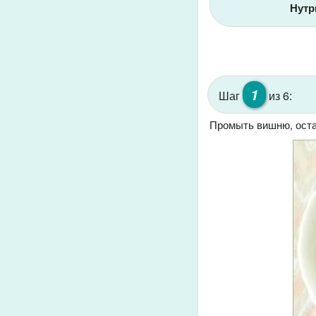
Нутр
1
Шаг
из 6:
Промыть вишню, остав