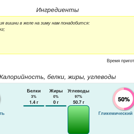
Ингредиенты
я вишни в желе на зиму нам понадобится:
кг;
Время приго
Калорийность, белки, жиры, углеводы
Белки
Жиры
Углеводы
3%
0%
97%
50%
1.4
г
0
г
50.7
г
ть
Гликемический