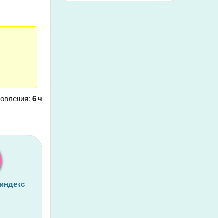
товления:
6 ч
 индекс