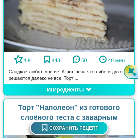
4.8
443
50
40 мин
Сладкое любят многие. А вот печь что-либо в духовке
решаются далеко не все. Торт ...
Ингредиенты
Торт "Наполеон" из готового
слоёного теста с заварным
кремом
СОХРАНИТЬ РЕЦЕПТ