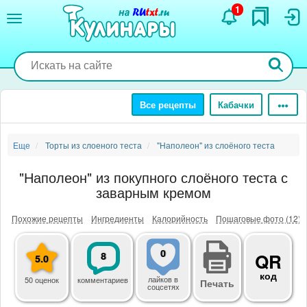
Перейти
1
к
основному
содержанию
Все рецепты
Кабачки
Еще
Торты из слоеного теста
"Наполеон" из слоёного теста
"Наполеон" из покупного слоёного теста с
заварным кремом
Похожие рецепты
Ингредиенты
Калорийность
Пошаговые фото (12)
0
8
QR
5.0
код
лайков
в
50 оценок
комментариев
Печать
соцсетях