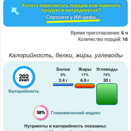
Хотите пересчитать порции или заменить
продукт в ингредиентах?
Спросите у ИИ-шефа.
Время приготовления:
6 ч
Количество порций:
16
Калорийность, белки, жиры, углеводы
Белки
Жиры
Углеводы
202
9%
17%
74%
ккал
3.4
г
6.9
г
30
г
Калорийность
58%
Гликемический индекс
Нутриенты и калорийность показаны: