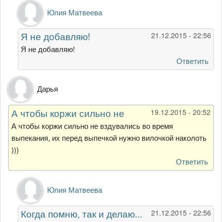
Ответ
Юлия Матвеева
на
А
Я не добавляю!
21.12.2015 - 22:56
что,
разве
Я не добавляю!
сливочное
Ответить
масло
от
Дарья
Гость
А чтобы коржи сильно не
19.12.2015 - 20:52
А чтобы коржи сильно не вздувались во время
выпекания, их перед выпечкой нужно вилочкой наколоть
)))
Ответить
Ответ
Юлия Матвеева
на
А
Когда помню, так и делаю...
21.12.2015 - 22:56
чтобы