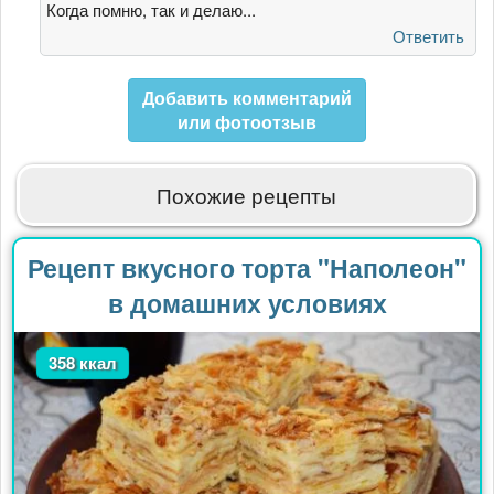
коржи
Когда помню, так и делаю...
сильно
Ответить
не
от
Добавить комментарий
Дарья
или фотоотзыв
Похожие рецепты
Рецепт вкусного торта "Наполеон"
в домашних условиях
358 ккал