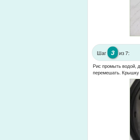
3
Шаг
из 7:
Рис промыть водой, д
перемешать. Крышку 