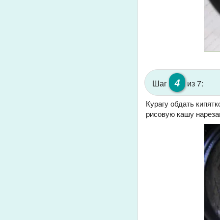
4
Шаг
из 7:
Курагу обдать кипятк
рисовую кашу нареза