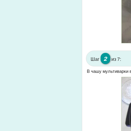
2
Шаг
из 7:
В чашу мультиварки в