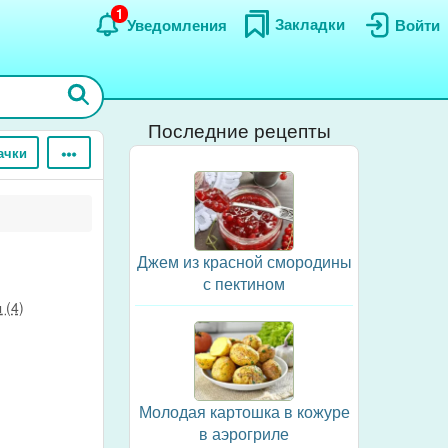
1
Закладки
Уведомления
Войти
Последние рецепты
ачки
Джем из красной смородины
с пектином
 (4)
Молодая картошка в кожуре
в аэрогриле