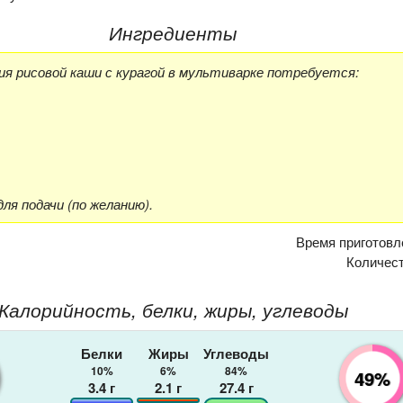
Ингредиенты
ия рисовой каши с курагой в мультиварке потребуется:
для подачи (по желанию).
Время приготовл
Количес
Калорийность, белки, жиры, углеводы
Белки
Жиры
Углеводы
10%
6%
84%
49%
3.4
г
2.1
г
27.4
г