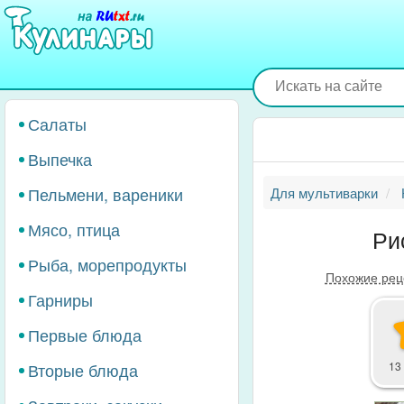
Перейти
к
основному
содержанию
Салаты
Выпечка
Пельмени, вареники
Для мультиварки
Мясо, птица
Ри
Рыба, морепродукты
Похожие рец
Гарниры
Первые блюда
Вторые блюда
13