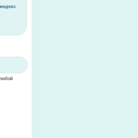
 индекс
 любой