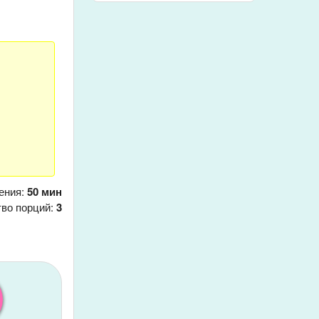
ения:
50 мин
тво порций:
3