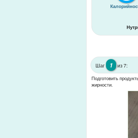
Калорийнос
Нутр
1
Шаг
из 7:
Подготовить продукт
жирности.