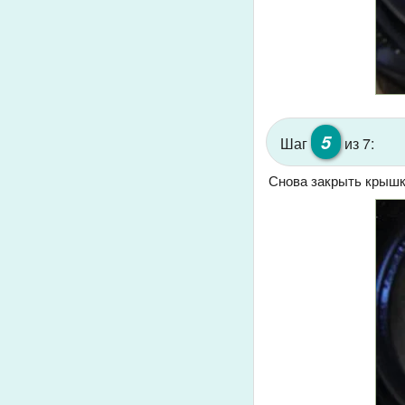
5
Шаг
из 7:
Снова закрыть крышк