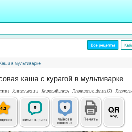
Все рецепты
Каб
Каши в мультиварке
совая каша с курагой в мультиварке
епты
Ингредиенты
Калорийность
Пошаговые фото (7)
Разделы
0
0
QR
4.3
код
Печать
лайков
в
 оценок
комментариев
соцсетях